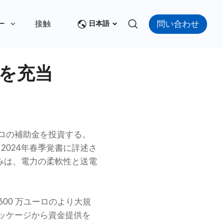
問い合わせ
ー
接触
日本語
を充当
ロの補助金を投資する。
024年春季覚書に詳述さ
みは、電力の柔軟性と送電
1,600 万ユーロのより大規
パッケージから資金提供を