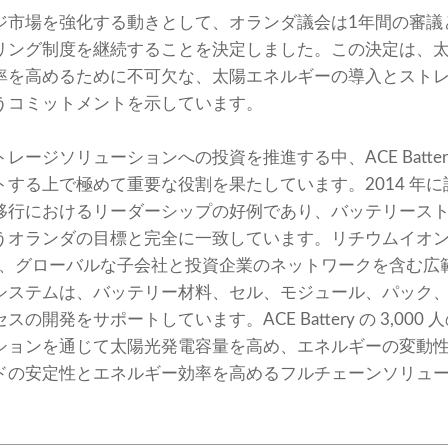
市場を強化する動きとして、オランダ議会は1年間の審議と
リング制度を継続することを決定しました。この決定は、
率を高めるために不可欠な、太陽エネルギーの導入とスト
うコミットメントを示しています。
ージソリューションへの投資を推進する中、ACE Batte
る上で極めて重要な役割を果たしています。2014 年に設立され
移行におけるリーダーシップの好例であり、バッテリース
うオランダの目標と完全に一致しています。リチウムイオ
 は、グローバルな子会社と投資企業のネットワークを含む広範
システムは、バッテリー材料、セル、モジュール、パック
の開発をサポートしています。ACE Battery の 3,00
ションを通じて太陽光発電容量を高め、エネルギーの変動
ドの安定性とエネルギー効率を高めるフルチェーンソリュ