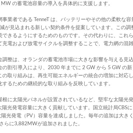
 330 MW の蓄電池容量の導入を具体的に支援します。
事業者である TenneT は、バッテリーやその他の柔軟な
ト削減が見込まれる新しい契約条件を提案しています。この
続できるようにするためのものです。その代わりに、これ
て充電および放電サイクルを調整することで、電力網の混
調整は、オランダの蓄電池市場に大きな影響を与える見込みで
割引導入により、2030 年までに 2 GW から 5 GW 
この取り組みは、再生可能エネルギーの統合の増加に対応
化するための継続的な取り組みを反映しています。
の屋根に太陽光パネルが設置されているなど、堅牢な太陽光
太陽光発電容量に大きく貢献しています。国立統計局CBSによ
太陽光発電（PV）容量を達成しました。毎年の追加は大きく、2
さらに3,882MWが追加されました。