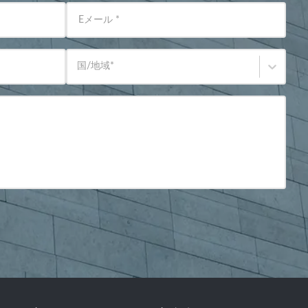
Eメール
*
国/地域
*