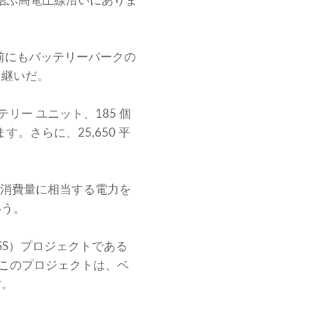
 を結ぶ高電圧線沿いにありま
前にもバッテリーパークの
き継いだ。
リー ユニット、185 個
す。さらに、25,650 平
ルギー消費量に相当する電力を
いう。
ESS）プロジェクトである
です。このプロジェクトは、ベ
す。