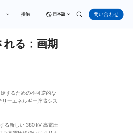
問い合わせ
ー
接触
日本語
される：画期
設を開始するための不可逆的な
ッテリーエネルギー貯蔵シス
新しい 380 kV 高電圧