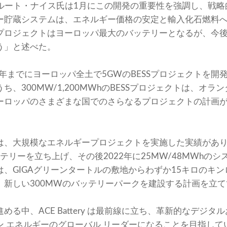
、ルート・ナイス氏は1月にこの開発の重要性を強調し、戦
ー貯蔵システムは、エネルギー価格の安定と輸入化石燃料
プロジェクトはヨーロッパ最大のバッテリーとなるが、今
う」と述べた。
0年までにヨーロッパ全土で5GWのBESSプロジェクトを
、300MW/1,200MWhのBESSプロジェクトは、オ
ーロッパのさまざまな国でのさらなるプロジェクトの計画
は、大規模なエネルギープロジェクトを実施した実績がありま
バッテリーを立ち上げ、その後2022年に25MW/48MWh
、GIGAグリーンタートルの敷地からわずか15キロのキ
、新しい300MWのバッテリーパークを建設する計画を立
る中、ACE Battery は最前線に立ち、革新的なデジ
 エネルギーのグローバル リーダーになることを目指してい