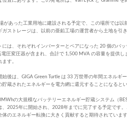
置にあります。この発電所は、Van Eyck と Gramme
鉛工場があった工業用地に建設される予定で、この場所では以
ギガストレージは、以前の亜鉛工場の運営者から土地を引
には、それぞれインバーターとペアになった 20 個のバッテ
電圧変圧器が含まれ、合計で 1,500 MVA の容量を提供しま
れます。
は、GIGA Green Turtle は 33 万世帯の年間エネ
の貯蔵されたエネルギーを電力網に還元することになると
400MWhの大規模なバッテリーエネルギー貯蔵システム（B
tleの建設は、2025年に開始され、2028年までに完了する予定
全体のエネルギー転換に大きく貢献すると期待されていま