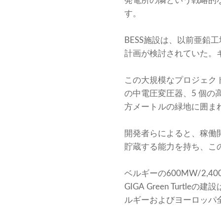
発電所の隣という戦略的な位
す。
BESS施設は、以前亜
計画が検討されていた。
この大規模なプロジェクト
の中電圧変圧器、5 個の高
方メートルの緑地に囲ま
開発者らによると、稼働開始後
貯蔵する能力を持ち、こ
ベルギーの600MW/2,
GIGA Green Tur
ルギーおよびヨーロッパ