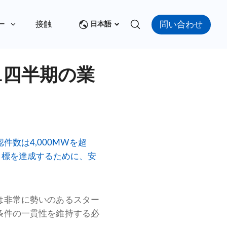
問い合わせ
ー
接触
日本語
1四半期の業
数は4,000MWを超
目標を達成するために、安
は非常に勢いのあるスター
条件の一貫性を維持する必