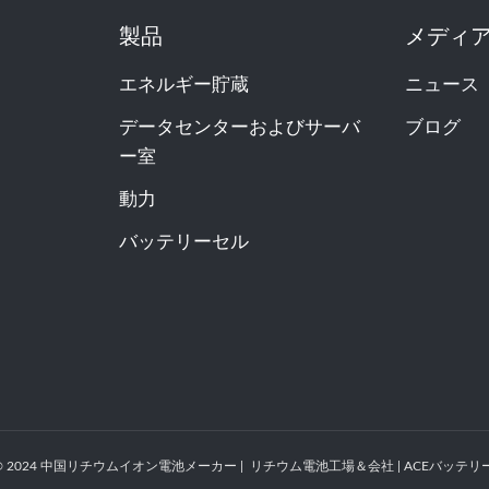
製品
メディ
エネルギー貯蔵
ニュース
データセンターおよびサーバ
ブログ
ー室
動力
バッテリーセル
© 2024 中国リチウムイオン電池メーカー | リチウム電池工場＆会社 | ACEバッテリー