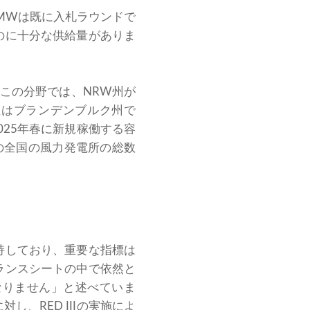
0MWは既に入札ラウンドで
のに十分な供給量がありま
。この分野では、NRW州が
位はブランデンブルク州で
025年春に新規稼働する容
の全国の風力発電所の総数
持しており、重要な指標は
ランスシートの中で依然と
なりません」と述べていま
、RED IIIの実施によ