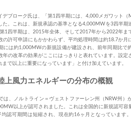
デブローク氏は、「第1四半期には、4,000メガワット
た。これは、新規承認の基準となる4,000MWを3四半
第1四半期は、2015年全体、そして2017年から2022
数の許可申請にもかかわらず、平均処理時間は約18.7か月
には約1,000MWの新規設備が建設され、前年同期比で
数年の改革の効果がここにはっきりと表れています。設定
れまで以上に重要になっています」と付け加えています。
陸上風力エネルギーの分布の概観
では、ノルトライン＝ヴェストファーレン州（NRW州）
700MW以上が認可されました。これは全国的に新規認可容
平均認可期間は短縮され、現在約16ヶ月となっています