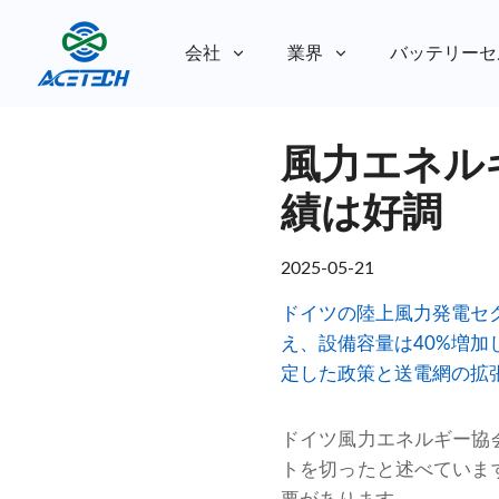
会社
業界
バッテリーセ
私たちについて
風力エネル
私たちについて
持続可能性
持続可能性
績は好調
2025-05-21
ドイツの陸上風力発電セク
え、設備容量は40%増
定した政策と送電網の拡
ドイツ風力エネルギー協
トを切ったと述べていま