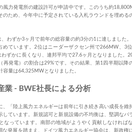
MWの風力発電所の建設許可が申請中です。このうち約18,80
そのため、今年中に予定されている入札ラウンドを埋める
は、わずか3ヶ月で前年の総容量の約3分の1に達しました
を占めています。2位はニーダーザクセン州で266MW、3
はわずかに長くなり、連邦平均で27.6ヶ月となりました。2
（再発電）の割合は29%です。その結果、第1四半期以降
累計容量は64,325MWとなりました。
業 - BWE社長による分析
に、「陸上風力エネルギーは前年に引き続き高い成長を維
示しています。新規認可と新規設備の不均衡は、堅調なバ
となっています。南部の地域がようやく貢献しなければ
な発展を踏まえ、ドイツ風力エネルギー協会は、新政権に対し