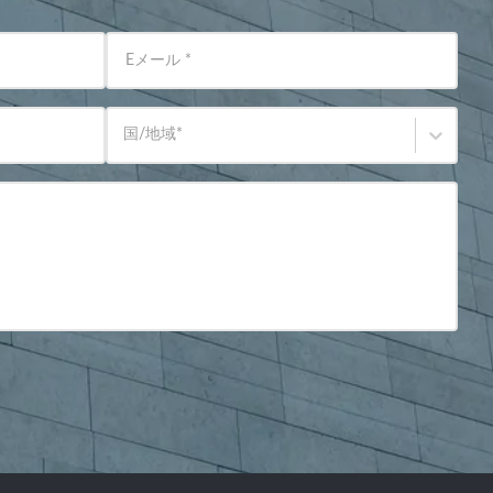
Eメール
*
国/地域
*