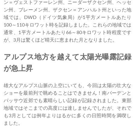
ン＝ヴェストファーレン州、ニーダーザクセン州、ヘッセ
ン州、ブレーメン州、ザクセン＝アンハルト州といった地
域では、DWD（ドイツ気象局）が1平方メートルあたり
100～110キロワット時を記録しました。これらの地域では
通常、1平方メートルあたり66～80キロワット時程度です
が、3月は驚くほど晴天に恵まれた月となりました。
アルプス地方を越えて太陽光曝露記録
が急上昇
雄大なアルプス山脈の上空にいても、今回は太陽の壮大な
ショーを最前列で眺めることはできません！南バーデンと
パッサウ近郊でも素晴らしい記録が記録されました。東部
地域ではそこまでの高度には達しませんでしたが、それで
も3月としては例年よりはるかに多くの日照時間を満喫し
ました。