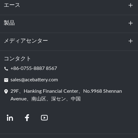
エース
製品
私たちに関しては
持続可能性
メディアセンター
エネルギー貯蔵
データセンターおよびサーバー室
コンタクト
ニュース
+86-0755-8887 8567
動力
ブログ
sales@acebattery.com
29F、Hanking Financial Center、No.9968 Shennan
バッテリーセル
Avenue、南山区、深セン、中国