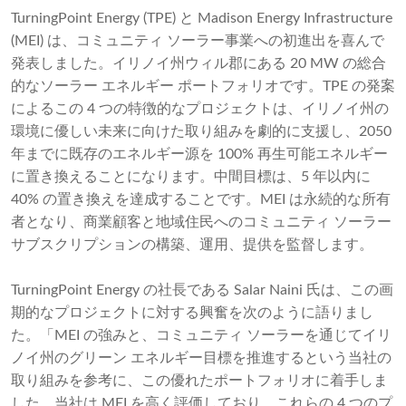
TurningPoint Energy (TPE) と Madison Energy Infrastructure
(MEI) は、コミュニティ ソーラー事業への初進出を喜んで
発表しました。イリノイ州ウィル郡にある 20 MW の総合
的なソーラー エネルギー ポートフォリオです。TPE の発案
によるこの 4 つの特徴的なプロジェクトは、イリノイ州の
環境に優しい未来に向けた取り組みを劇的に支援し、2050
年までに既存のエネルギー源を 100% 再生可能エネルギー
に置き換えることになります。中間目標は、5 年以内に
40% の置き換えを達成することです。MEI は永続的な所有
者となり、商業顧客と地域住民へのコミュニティ ソーラー
サブスクリプションの構築、運用、提供を監督します。
TurningPoint Energy の社長である Salar Naini 氏は、この画
期的なプロジェクトに対する興奮を次のように語りまし
た。「MEI の強みと、コミュニティ ソーラーを通じてイリ
ノイ州のグリーン エネルギー目標を推進するという当社の
取り組みを参考に、この優れたポートフォリオに着手しま
した。当社は MEI を高く評価しており、これらの 4 つのプ