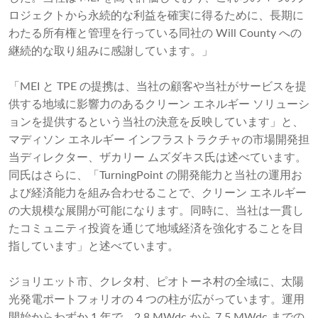
ロジェクトから永続的な利益を確実に得るために、長期に
わたる所有権と管理を行っている同社の Will County への
継続的な取り組みに感謝しています。」
「MEI と TPE の提携は、当社の顧客や当社がサービスを提
供する地域に影響力のあるクリーン エネルギー ソリューシ
ョンを提供するという当社の決意を反映しています」と、
マディソン エネルギー インフラストラクチャの市場開発担
当ディレクター、ザカリー ムズダキス氏は述べています。
同氏はさらに、「TurningPoint の開発能力と当社の運用お
よび経済能力を組み合わせることで、クリーン エネルギー
の大規模な展開が可能になります。同時に、当社は一貫し
たコミュニティ投資を通じて地域経済を強化することを目
指しています」と述べています。
ジョリエット市、クレタ村、ピオトーネ村の全域に、太陽
光発電ポートフォリオの 4 つの柱が広がっています。運用
開始からわずか 1 年で、2.8 MWdc から 7.5 MWdc までの