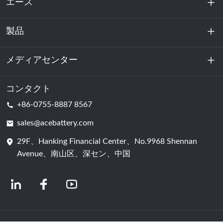
エース
製品
私たちに関しては
持続可能性
メディアセンター
エネルギー貯蔵
データセンターおよびサーバー室
コンタクト
ニュース
+86-0755-8887 8567
動力
ブログ
sales@acebattery.com
29F、Hanking Financial Center、No.9968 Shennan
バッテリーセル
Avenue、南山区、深セン、中国