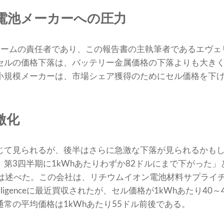
電池メーカーへの圧力
術チームの責任者であり、この報告書の主執筆者であるエヴェ
セルの価格下落は、バッテリー金属価格の下落よりも大き
小規模メーカーは、市場シェア獲得のためにセル価格を下
激化
じて見られるが、後半はさらに急激な下落が見られるかもしれ
3四半期に1kWhあたりわずか82ドルにまで下がった」と、R
ghes氏は述べた。この会社は、リチウムイオン電池材料サプラ
al Intelligenceに最近買収されたが、セル価格が1kWhあた
常の平均価格は1kWhあたり55ドル前後である。