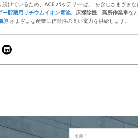
り続けているため、
ACE バッテリー
は、 を含むさまざま
ギー貯蔵用リチウムイオン電池
、
床掃除機
、
高所作業車
な
細胞
さまざまな産業に信頼性の高い電力を供給します。
名前
*