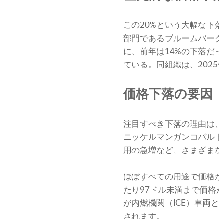
この20%という大幅な下
部門であるブルームバー
に、前年は14%の下落だ
ている。同組織は、202
価格下落の要因
注目すべき下落の理由は
ニッケルマンガンコバル
用の急増など、さまざま
ほぼすべての用途で価格が
たり97ドル未満まで価格
が内燃機関（ICE）車
されます。