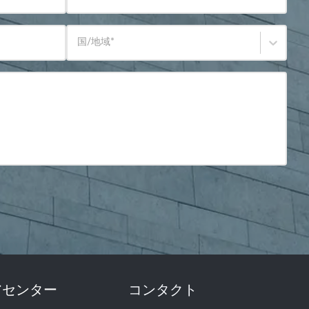
国/地域
*
アセンター
コンタクト