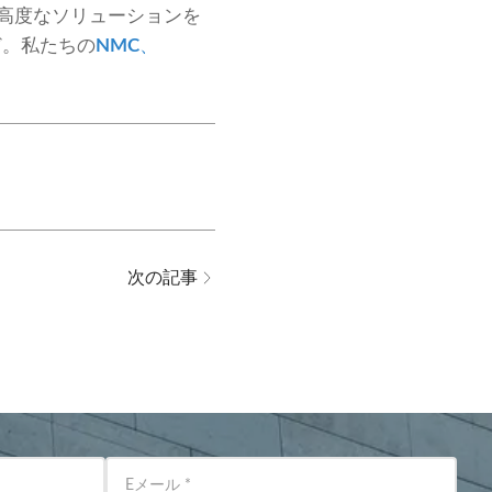
な高度なソリューションを
ど。私たちの
NMC
、
次の記事
Eメール
*