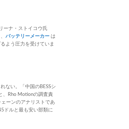
リーナ・ストイコウ氏
く、
バッテリーメーカー
は
げるよう圧力を受けていま
ない。「中国のBESSシ
ho Motionの調査責
イチェーンのアナリストであ
り40～45ドルと最も安い部類に