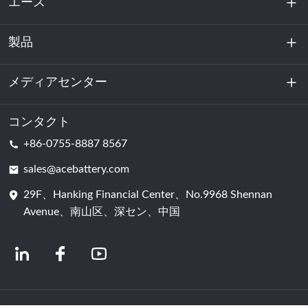
エース
製品
私たちに関しては
持続可能性
メディアセンター
エネルギー貯蔵
データセンターおよびサーバー室
コンタクト
ニュース
+86-0755-8887 8567
動力
ブログ
sales@acebattery.com
29F、Hanking Financial Center、No.9968 Shennan
バッテリーセル
Avenue、南山区、深セン、中国