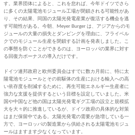
す。業界団体によると、これを怠れば、今年ドイツでさら
に多くの太陽電池モジュール工場が閉鎖される可能性があ
り、その結果、同国の太陽光発電産業が復活する機会を逃
す可能性がある。今朝、Meyer Burger は、アジアからのモ
ジュールの大量の損失とダンピングを理由に、フライベル
クでのモジュール生産を閉鎖する計画を発表しました。こ
の事態を防ぐことができるのは、ヨーロッパの業界に対す
る回復力ボーナスの導入だけです。
ドイツ連邦政府と欧州委員会はすでに数カ月前に、特に太
陽電池モジュールとその前駆体の生産における輸入への高
い依存度を削減するために、再生可能エネルギー生産者に
強力な支援を提供するという目標を設定していました。米
国や中国など他の国は太陽光発電ギグ工場の設立と規模拡
大を大々的に推進しているが、ドイツ政府の具体的な対策
はまだ保留中である。太陽光発電の需要が急増している一
方で、ヨーロッパの製造業から供給される太陽電池モジュ
ールはますます少なくなっています。