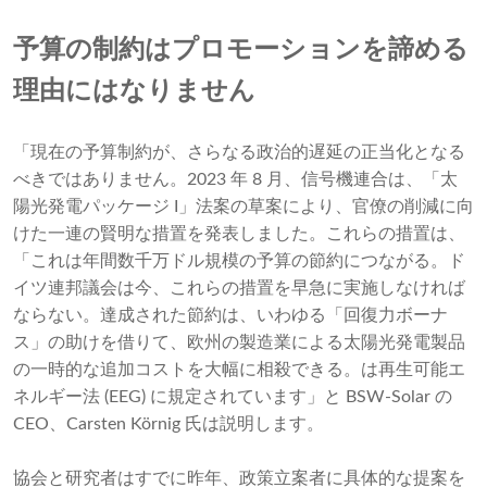
予算の制約はプロモーションを諦める
理由にはなりません
「現在の予算制約が、さらなる政治的遅延の正当化となる
べきではありません。2023 年 8 月、信号機連合は、「太
陽光発電パッケージ I」法案の草案により、官僚の削減に向
けた一連の賢明な措置を発表しました。これらの措置は、
「これは年間数千万ドル規模の予算の節約につながる。ド
イツ連邦議会は今、これらの措置を早急に実施しなければ
ならない。達成された節約は、いわゆる「回復力ボーナ
ス」の助けを借りて、欧州の製造業による太陽光発電製品
の一時的な追加コストを大幅に相殺できる。は再生可能エ
ネルギー法 (EEG) に規定されています」と BSW-Solar の
CEO、Carsten Körnig 氏は説明します。
協会と研究者はすでに昨年、政策立案者に具体的な提案を