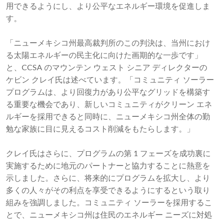
用できるようにし、より公平なエネルギー環境を促進しま
す。
「ニューメキシコ州最高裁判所のこの判決は、当州におけ
る太陽エネルギーの民主化に向けた画期的な一歩です」
と、CCSA のマウンテン ウェスト シニア ディレクターの
ケビン クレイ氏は述べています。「コミュニティ ソーラー
プログラムは、より回復力があり公平なグリッドを構築す
る重要な機会であり、新しいコミュニティがクリーン エネ
ルギーを採用できると同時に、ニューメキシコ州全体の勤
勉な家族に目に見えるコスト削減をもたらします。」
クレイ氏はさらに、プログラムの第 1 フェーズを成功裏に
実施するために地元のパートナーと協力することに熱意を
示しました。さらに、将来的にプログラムを拡大し、より
多くの人々がその利点を享受できるようにするという取り
組みを強調しました。コミュニティ ソーラーを採用するこ
とで、ニューメキシコ州は住民のエネルギー ニーズに対処