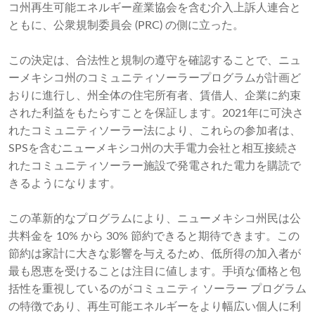
コ州再生可能エネルギー産業協会を含む介入上訴人連合と
ともに、公衆規制委員会 (PRC) の側に立った。
この決定は、合法性と規制の遵守を確認することで、ニュ
ーメキシコ州のコミュニティソーラープログラムが計画ど
おりに進行し、州全体の住宅所有者、賃借人、企業に約束
された利益をもたらすことを保証します。2021年に可決さ
れたコミュニティソーラー法により、これらの参加者は、
SPSを含むニューメキシコ州の大手電力会社と相互接続さ
れたコミュニティソーラー施設で発電された電力を購読で
きるようになります。
この革新的なプログラムにより、ニューメキシコ州民は公
共料金を 10% から 30% 節約できると期待できます。この
節約は家計に大きな影響を与えるため、低所得の加入者が
最も恩恵を受けることは注目に値します。手頃な価格と包
括性を重視しているのがコミュニティ ソーラー プログラム
の特徴であり、再生可能エネルギーをより幅広い個人に利