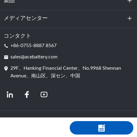
製品
私たちに関しては
持続可能性
メディアセンター
エネルギー貯蔵
データセンターおよびサーバー室
コンタクト
ニュース
+86-0755-8887 8567
動力
ブログ
sales@acebattery.com
29F、Hanking Financial Center、No.9968 Shennan
バッテリーセル
Avenue、南山区、深セン、中国
© 2024 中国リチウムイオン電池メーカー | リチウム電池工場＆会社 | ACEバッ
テリー（Shopastro提供）
プライバシーポリシー
粤ICP备2022150578号
​​-4