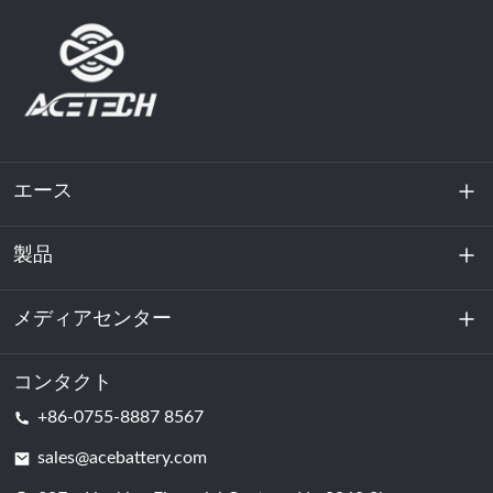
エース
製品
私たちに関しては
持続可能性
メディアセンター
エネルギー貯蔵
データセンターおよびサーバー室
コンタクト
ニュース
+86-0755-8887 8567
動力
ブログ
sales@acebattery.com