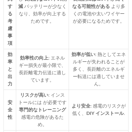
す
減
バッテリーが少なく
なる可能性がある
より多
る
なり、効率が向上する
くの電池や太いワイヤー
考
ためです。
が必要になるためです。
慮
事
項
効
効率が低い
: 熱としてエネ
効率性の向上
: エネル
率
ルギーが失われることが
ギー損失が最小限で、
と
多く、長距離のエネルギ
長距離電力伝送に適し
出
ー転送には適していませ
ています。
力
ん。
リスクが高い
: インス
安
トールには が必要です
より安全
: 感電のリスクが
全
専門的なトレーニング
低く、
DIY インストール
.
性
感電の危険があるた
め。