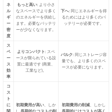
ネ
もっと高い
: より小さ
ル
なスペースでより多く
下へ
: 同じエネルギーを得
ギ
のエネルギーを供給し
るためにはより多くのバ
ー
ます。必要なバッテリ
ッテリーが必要です。
密
ーが少なくなります。
度
ス
ペ
よりコンパクト
: スペ
バルク
: 同じストレージ容
ー
ースが限られている設
量でも、より多くのスペ
ス
置に最適です (商業、
ースが必要になります。
効
工業など)。
率
コ
ス
ト
に
初期費用が高い
、しか
初期費用の削減
、しかし
関
し
長期的なコストの削
長期的にはコストが高く