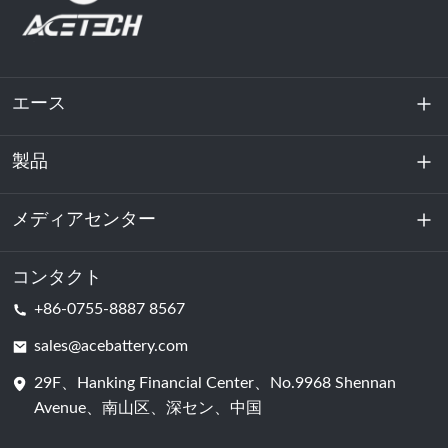
エース
製品
私たちに関しては
持続可能性
メディアセンター
エネルギー貯蔵
データセンターおよびサーバー室
コンタクト
ニュース
+86-0755-8887 8567
動力
ブログ
sales@acebattery.com
29F、Hanking Financial Center、No.9968 Shennan
バッテリーセル
Avenue、南山区、深セン、中国