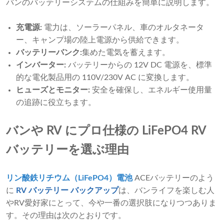
バンのバッテリーシステムの仕組みを簡単に説明します。
充電源:
電力は、ソーラーパネル、車のオルタネータ
ー、キャンプ場の陸上電源から供給できます。
バッテリーバンク:
集めた電気を蓄えます。
インバーター:
バッテリーからの 12V DC 電源を、標準
的な電化製品用の 110V/230V AC に変換します。
ヒューズとモニター:
安全を確保し、エネルギー使用量
の追跡に役立ちます。
バンや RV にプロ仕様の LiFePO4 RV
バッテリーを選ぶ理由
リン酸鉄リチウム（LiFePO4）電池
ACEバッテリーのよう
に
RV バッテリー バックアップ
は、バンライフを楽しむ人
やRV愛好家にとって、今や一番の選択肢になりつつありま
す。その理由は次のとおりです。