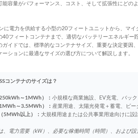
可能容量がパフォーマンス、コスト、そして拡張性にどの
ョンに電力を供給する小型の20フィートユニットから、マイ
の40フィートコンテナまで、適切なバッテリーエネルギー
のガイドでは、標準的なコンテナサイズ、重要な決定要因
ケーションに最適なサイズの選び方について解説します。
SSコンテナのサイズは？
50kWh～1MWh）：
小規模な商業施設、EV充電、バッ
MWh～3.5MWh）：
産業用途、太陽光発電＋蓄電、ピー
（5MWh以上）：
大規模用途または公共事業用途向けに設
は、電力需要（kW）、必要な稼働時間（時間）、および設