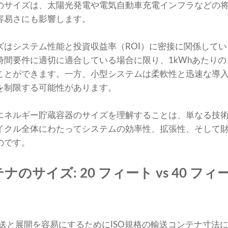
のサイズは、太陽光発電や電気自動車充電インフラなどの
容易さにも影響します。
ズはシステム性能と投資収益率（ROI）に密接に関係して
時間要件に適切に適合している場合に限り、1kWhあたり
ことができます。一方、小型システムは柔軟性と迅速な導
を制限する可能性があります。
エネルギー貯蔵容器のサイズを理解することは、単なる技
イクル全体にわたってシステムの効率性、拡張性、そして
のです。
テナのサイズ: 20 フィート vs 40 フィ
輸送と展開を容易にするためにISO規格の輸送コンテナ寸法