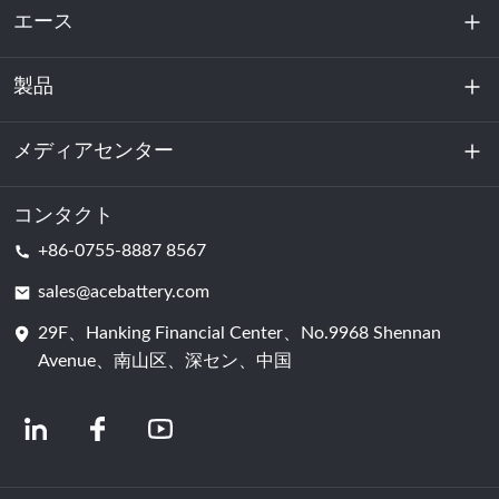
エース
製品
私たちに関しては
持続可能性
メディアセンター
エネルギー貯蔵
データセンターおよびサーバー室
コンタクト
ニュース
+86-0755-8887 8567
動力
ブログ
sales@acebattery.com
29F、Hanking Financial Center、No.9968 Shennan
バッテリーセル
Avenue、南山区、深セン、中国