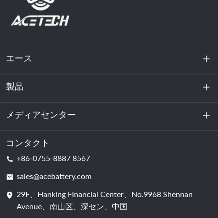
エース
製品
私たちに関しては
持続可能性
メディアセンター
エネルギー貯蔵
データセンターおよびサーバー室
コンタクト
ニュース
+86-0755-8887 8567
動力
ブログ
sales@acebattery.com
29F、Hanking Financial Center、No.9968 Shennan
バッテリーセル
Avenue、南山区、深セン、中国