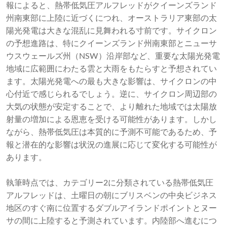
報によると、熱帯低気圧アルフレッドがクイーンズランド
州南東部に上陸に近づくにつれ、オーストラリア東部の太
陽光発電は大きな混乱に見舞われる寸前です。サイクロン
の予想進路は、特にクイーンズランド州南東部とニューサ
ウスウェールズ州（NSW）沿岸部など、重要な太陽光発電
地域に広範囲にわたる雲と大雨をもたらすと予想されてい
ます。太陽光発電への最も大きな影響は、サイクロンの中
心付近で感じられるでしょう。逆に、サイクロン周辺部の
大気の状態が安定することで、より離れた地域では太陽放
射量の増加による恩恵を受ける可能性があります。しかし
ながら、熱帯低気圧は本質的に予測不可能であるため、予
報と潜在的な影響は状況の進展に応じて変化する可能性が
あります。
執筆時点では、カテゴリー2に分類されている熱帯低気圧
アルフレッドは、土曜日の朝にブリスベンの中央ビジネス
地区のすぐ南に位置するダブルアイランドポイントとヌー
サの間に上陸すると予測されています。内陸部へ進むにつ