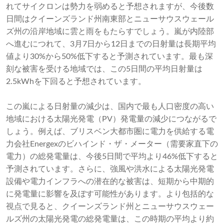
れてサイクロンは勢力を弱めると予想されますが、今後数
日間はクイーンズランド州南東部とニューサウスウェール
ズ州の沿岸地域に雲と雨をもたらすでしょう。嵐が内陸部
へ進むにつれて、3月7日から12日までの日射量は長期平均
値より30%から50%低下すると予測されています。最も深
刻な被害を受ける地域では、この5日間の平均日射量は
2.5kWhを下回ると予想されています。
この嵐による日射量の減少は、国内で最も人口密度の高い
地域における太陽光発電（PV）発電量の減少につながるで
しょう。例えば、ブリスベン大都市圏に電力を供給する電
力会社Energexのビハインド・ザ・メーター（需要家直下の
電力）の総発電量は、今後5日間で平均より46%低下すると
予測されています。さらに、強風や洪水による太陽光発電
設備や電力インフラへの潜在的な被害は、短期から中期的
に発電量に影響を及ぼす可能性があります。より包括的な
視点で見ると、クイーンズランド州とニューサウスウェー
ルズ州の太陽光発電の総発電量は、この時期の平均より約