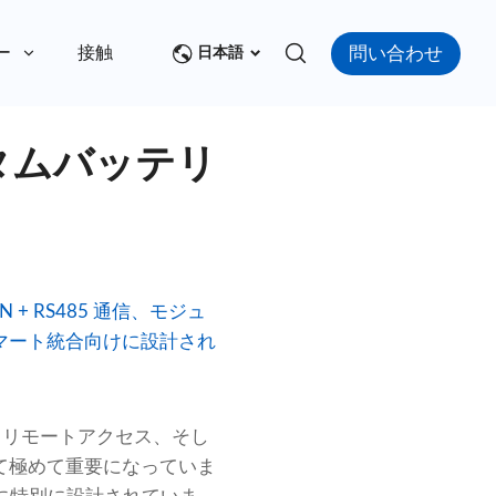
問い合わせ
ー
接触
日本語
タムバッテリ
 + RS485 通信、モジュ
スマート統合向けに設計され
、リモートアクセス、そし
て極めて重要になっていま