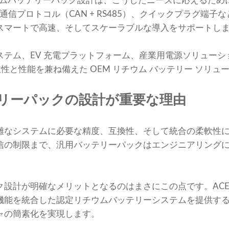
yのカスタムバッテリーパック設計は、こうしたニーズに応えるた
ル通信プロトコル（CAN + RS485）、クイックプラグ端
スマートで高速、そしてスケーラブルな導入をサポートし
ステム、EV 充電プラットフォーム、産業用電源ソリューシ
y は柔軟性と性能を兼ね備えた OEM リチウム バッテリー ソ
リーパックの設計が重要な理由
雑なシステムに必要な精度、互換性、そして統合の柔軟性
信の制限まで、汎用バッテリーパックはエンジニアリング
設計が明確なメリットとなるのはまさにこの点です。ACE Ba
機能を統合した認定リチウムバッテリーシステムを提供す
ャの簡素化を実現します。