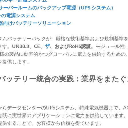
ネルギー貯蔵システム
サーバールームのバックアップ電源（UPS システム）
ーの電源システム
器向けバッテリーソリューション
タムバッテリーパックが、厳格な技術基準および規制基準
ます。
UN38.3、CE、
ザ
、およびRoHS認証
。モジュール性
yは、お客様の製品に効率的かつグローバルに電力を供給するため
を提供します。
ートバッテリー統合の実践：業界をまた
らデータセンターのUPSシステム、特殊電気機器まで、A
は既に実世界のアプリケーションに電力を供給しています。
提供することで、お客様から信頼を得ています。