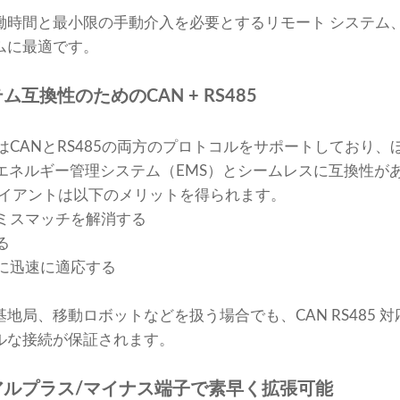
働時間と最小限の手動介入を必要とするリモート システム、
ムに最適です。
互換性のためのCAN + RS485
はCANとRS485の両方のプロトコルをサポートしており
、エネルギー管理システム（EMS）とシームレスに互換性が
ライアントは以下のメリットを得られます。
ミスマッチを解消する
る
に迅速に適応する
地局、移動ロボットなどを扱う場合でも、CAN RS485 
ルな接続が保証されます。
アルプラス/マイナス端子で素早く拡張可能