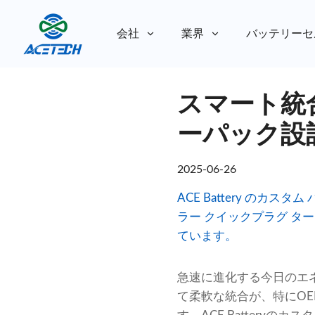
会社
業界
バッテリーセ
私たちについて
スマート統
私たちについて
持続可能性
持続可能性
ーパック設
2025-06-26
ACE Battery のカス
ラー クイックプラグ タ
ています。
急速に進化する今日のエ
て柔軟な統合が、特にO