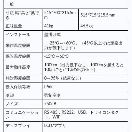
一般
寸法 幅*高さ*奥行
515*700*215.5m
515*715*215.5mm
き
m
正味重量
41kg
46.5kg
インストール
壁掛け式
、-25℃～+60℃、（45℃以上では定格出
動作温度範囲
力が低下します）
保管温度範囲
-15℃～60℃
1000m（出力低下なし、1000mを超えると
最大動作高度
100mごとに1%の出力低下）
相対湿度範囲
0～95%（結露なし）
侵入保護等級
IP65
冷却
強制空冷
ノイズ
<50dB
コミュニケーショ
RS 485
，
RS232、USB、ドライコンタク
ン
ト、WIFI
ディスプレイ
LCD/アプリ