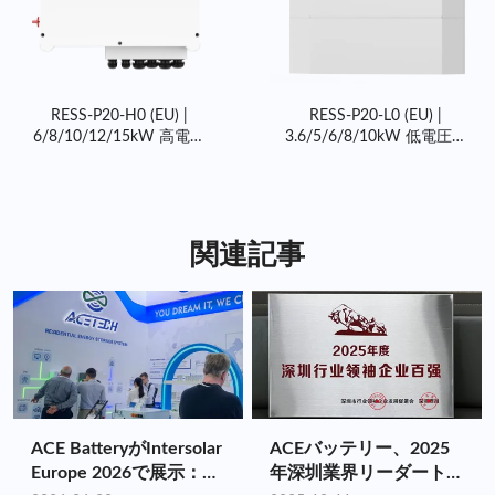
される太陽エネルギーがすべて有効に活用されます。
ムとの統合に最適化されており、欧州向けインバータは欧州の
さまざまなグリッド構成と規制を満たすように設計されていま
エネルギー料金の節約
す。
ACE のハイブリッド インバーターは、各地域の特定のニーズ
スマートな電力優先順位管理機能を備えた ACE の米国インバ
に合わせてカスタマイズされた信頼性の高いエネルギー貯蔵ソ
ータ ソリューションは、蓄電されたエネルギーを効率的に管
RESS-P20-H0 (EU) |
RESS-P20-L0 (EU) |
リューションを提供するように設計されており、コンプライア
理することで、住宅所有者が電気料金を削減するのに役立ちま
6/8/10/12/15kW 高電圧
3.6/5/6/8/10kW 低電圧ハ
ンスと最適なパフォーマンスを保証します。
す。10kW ハイブリッド インバータを使用すると、コストと
ハイブリッドインバータ
イブリッドインバータ
需要に基づいてグリッド、太陽光、またはバッテリー ストレ
ージからのエネルギー使用を優先順位付けできるため、毎月の
光熱費を最大限に節約できます。エネルギー フットプリント
を削減したい場合でも、電気料金を下げたい場合でも、ACE
関連記事
の低電圧インバータは、エネルギー消費を管理および最適化す
るための理想的なソリューションを提供します。
ACE BatteryがIntersolar
ACEバッテリー、2025
Europe 2026で展示：フ
年深圳業界リーダートッ