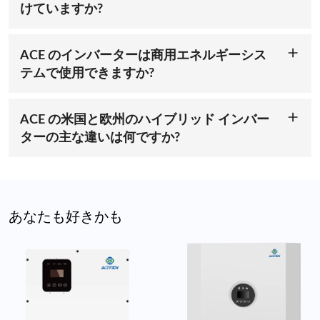
蔵システムが安全で信頼性が高く、長持ちすることを確信でき
けていますか?
ギー管理を保証し、電気料金の削減と停電時のバックアップ電
ます。当社は、すべてのお客様に安心を提供するために、規制
当社の米国インバータは、UL1741、IEEE1547、その他の規制
源の提供に役立ちます。さらに、ACE のインバーターには、
への準拠を最優先しています。
要件を含む最高の安全性とパフォーマンスの基準を満たすこと
RS485、CAN2.0、WiFi、4G などのマルチ通信機能が搭載され
が認定されています。これにより、当社のインバータは信頼性
ており、監視と制御が容易です。
ACE のインバーターは商用エネルギーシス
住宅用に最適化
が高く、米国の規制に準拠していることが保証され、住宅用途
テムで使用できますか?
に安全な選択肢となります。
ACE の 10kW ハイブリッド インバータは主に住宅用に設計さ
当社の低電圧米国インバーターは、住宅用途向けに特別に設計
れていますが、商業用途向けのより大規模なインバータも提供
されており、ソーラーパネル、バッテリー、電力網をシームレ
しています。当社の OEM/ODM サービスは、商業プロジェク
スに統合します。10kW ハイブリッド インバーターは、エネ
ACE の米国と欧州のハイブリッド インバー
ト向けのソリューションをカスタマイズし、エネルギー貯蔵シ
ルギーの生成と貯蔵のバランスを取りながら、家庭の電気シス
ターの主な違いは何ですか?
ステムがお客様のビジネス固有のニーズを満たすようにしま
テムの過負荷を防止します。このインテリジェントな電力管理
当社の米国および欧州のハイブリッド インバータはどちらも
す。商業オプションの詳細については、当社にお問い合わせく
により、貯蔵エネルギーを最大限に活用し、家庭の配線に過度
効率的なエネルギー管理を実現するように設計されています
ださい。
の負担をかけることなく、常に信頼性の高い電力供給を確保で
が、地域の標準と電力網の要件により、次のような重要な違い
きます。
があります。
電圧と周波数:
米国のインバーターは通常、低電圧
電力損失の低減
あなたも好きかも
(120/240V、単相) で動作しますが、欧州のインバーターは、
欧州で一般的な高電圧グリッド (230V、単相または 400V、三
ACE の DC 結合システムは、従来のシステムと比較して電力
相) 用に設計されています。
損失を大幅に削減し、10kW ハイブリッド インバータの効率
認証:
当社の米国ハイブリッド インバーターは、UL1741 や
を高めます。この統合により、電力変換が直接かつ高速にな
IEEE1547 などの現地規格に準拠していることが認証されてお
り、他のインバータ設計で一般的に発生する損失が削減されま
り、
欧州のインバーターは
、欧州市場における安全性とパフォ
す。ACE の低電圧システムを使用すると、家庭用エネルギー
ーマンスに関する CE マークと IEC 62109 に準拠しています。
貯蔵システムの動作効率が向上し、投資収益率が向上し、生成
グリッド互換性:
米国向けインバータは米国のグリッド システ