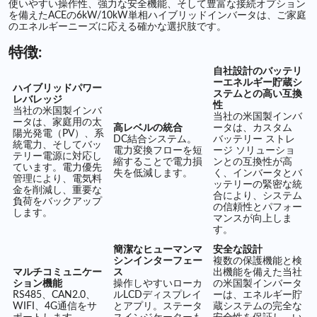
使いやすい操作性、強力な安全機能、そして豊富な接続オプション
を備えたACEの6kW/10kW単相ハイブリッドインバータは、ご家庭
のエネルギーニーズに応える確かな選択肢です。
特徴:
自社設計のバッテリ
ーエネルギー貯蔵シ
ハイブリッドパワー
ステムとの高い互換
レバレッジ
性
当社の米国製インバ
当社の米国製インバ
ータは、家庭用の太
高レベルの統合
ータは、カスタム
陽光発電（PV）、系
DC結合システム。
バッテリー ストレ
統電力、そしてバッ
電力変換フローを短
ージ ソリューショ
テリー電源に対応し
縮することで電力損
ンとの互換性が高
ています。電力優先
失を低減します。
く、インバータとバ
管理により、電気料
ッテリーの緊密な統
金を削減し、重要な
合により、システム
負荷をバックアップ
の信頼性とパフォー
します。
マンスが向上しま
す。
簡潔なヒューマンマ
安全な設計
シンインターフェー
複数の保​​護機能と検
マルチコミュニケー
ス
出機能を備えた当社
ション機能
操作しやすいローカ
の米国製インバータ
RS485、CAN2.0、
ルLCDディスプレイ
ーは、エネルギー貯
WIFI、4G通信をサ
とアプリ。ステータ
蔵システムの完全な