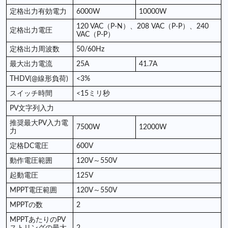
定格出力有効電力
6000W
10000W
120 VAC（P-N）、208 VAC（P-P）、240
定格出力電圧
VAC（P-P）
定格出力周波数
50/60Hz
最大出力電流
25A
41.7A
THDV(@線形負荷)
<3%
スイッチ時間
<15ミリ秒
PV文字列入力
推奨最大PV入力電
7500W
12000W
力
定格DC電圧
600V
動作電圧範囲
120V～550V
起動電圧
125V
MPPT電圧範囲
120V～550V
MPPTの数
2
MPPTあたりのPV
ストリングの最大
2