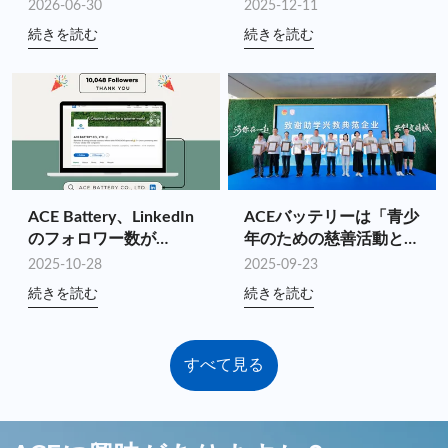
ルチェーンシナジーを通
プ100に4年連続で選出
2026-06-30
2025-12-11
じてカスタマイズされた
続きを読む
続きを読む
エネルギー貯蔵価値を推
進
ACE Battery、LinkedIn
ACEバッテリーは「青少
のフォロワー数が
年のための慈善活動とナ
10,000 に到達!
ショナルゲームズの盛り
2025-10-28
2025-09-23
上げ」チャリティハイキ
続きを読む
続きを読む
ングを支援します
すべて見る