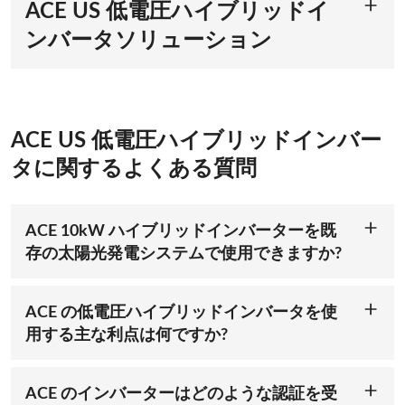
ACE US 低電圧ハイブリッドイ
ンバータソリューション
安全かつ効率的な運用
信頼されるハイブリッド インバーター製造業者である ACE
Battery は、安全性を高めるために低電圧で動作するように設
計された米国製インバーターを提供しています。これらの低電
ACE US 低電圧ハイブリッドインバー
圧システムは取り扱いや保守が簡単で、高電圧システムでよく
タに関するよくある質問
ある電気的危険のリスクを最小限に抑えます。ACE の 10kW
ハイブリッド インバーターを使用すると、住宅所有者は安全
性を損なうことなく、ソーラー パネル、グリッド、バッテリ
ー ストレージからの効率的なエネルギー変換を享受できるた
ACE 10kW ハイブリッドインバーターを既
め、住宅のエネルギー ニーズに対する信頼できる選択肢とな
存の太陽光発電システムで使用できますか?
ります。
はい！10kW ハイブリッド インバーターは、既存のほとんど
米国規格に準拠したハイブリッドインバータ
のソーラー パネル セットアップと高い互換性があります。現
在のシステムをアップグレードする場合でも、新しいシステム
ACE の低電圧ハイブリッドインバータを使
を設計する場合でも、ACE のインバーターはソーラー パネ
ACE の米国インバータ ソリューションは、UL1741、
用する主な利点は何ですか?
ル、バッテリー、グリッドとシームレスに統合されます。ま
IEEE1547、その他の重要な認証を含む最高の業界標準を満た
ACE の低電圧インバーターには、安全性の向上、電力損失の
た、OEM/ODM サービスも提供しているため、お客様の特定
しています。これにより、10kW ハイブリッド インバータは
低減、設置の容易さなど、いくつかの利点があります。低電圧
のエネルギー ニーズとシステム設計に合わせてインバーター
米国市場の現地の安全および規制要件に準拠していることが保
システムは、特に住宅環境では、取り扱いや保守が安全です。
をカスタマイズできます。
ACE のインバーターはどのような認証を受
証されます。ACE のインバータを使用すると、エネルギー貯
当社の 10kW ハイブリッド インバーターは、効率的なエネル