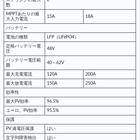
数
MPPTあたりの最
15A
18A
大入力電流
バッテリー
電池の種類
LFP（LiFePO4）
定格バッテリー電
48V
圧
バッテリー電圧範
40～62V
囲
最大充電電流
120A
200A
最大放電電流
150A
250A
効率性
最大PV効率
96.5%
ユーロ。PV効率
95.5%
保護
PV 過電圧保護
はい
文字列障害検出
はい