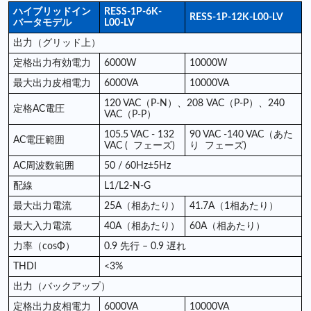
ハイブリッドイン
RESS-1P-6K-
RESS-1P-
12K
-L00-LV
バータモデル
L00-LV
出力（グリッド上）
定格出力有効電力
6000W
10000W
最大出力皮相電力
6000VA
10000VA
120 VAC（P-N）、208 VAC（P-P）、240
定格AC電圧
VAC（P-P）
105.5 VAC - 132
90 VAC -140 VAC（あた
AC電圧範囲
VAC
(
フェーズ)
り
フェーズ)
AC周波数範囲
50 / 60Hz±5Hz
配線
L1/L2-N-G
最大出力電流
25A（相あたり）
41.7A（1相あたり）
最大入力電流
40A（相あたり）
60A（相あたり）
力率（cosΦ）
0.9 先行 – 0.9 遅れ
THDI
<3%
出力（バックアップ）
定格出力皮相電力
6000VA
10000VA