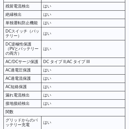
残留電流検出
はい
絶縁検出
はい
単独運転防止機能
はい
DCスイッチ（バッ
はい
テリー）
DC逆極性保護
（PVとバッテリー
はい
の両方）
AC/DCサージ保護
DC タイプ II;AC タイプ III
AC過電圧保護
はい
AC過電流保護
はい
AC短絡保護
はい
漏れ電流検出
はい
接地接続検出
はい
関数
グリッドからのバ
はい
ッテリー充電