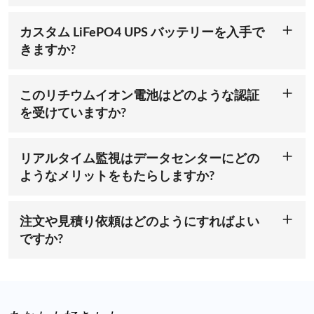
このUPSバッテリー（リチウムイオンモデル）は、標準的な
ラに最適です。
常に一歩先を行くことができます。
51.2V UPSシステム（0.7K～1.5K）向けに設計されています。
UPSの仕様をご確認いただくか、弊社チームまでお問い合わせ
カスタム LiFePO4 UPS バッテリーを入手で
寿命の延長とメンテナンスコストの削減
ください。
きますか?
51.2V UPSリチウムバッテリーは、堅牢なLiFePO4化学組成を
採用し、従来の鉛蓄電池やその他のリチウムイオンバッテリー
もちろんです！当社のLiFePO4 UPSバッテリーは、あらゆるデ
よりも長寿命です。高いエネルギー密度と低メンテナンス設計
ータセンターの電力およびバックアップ要件に合わせてカスタ
により、交換頻度と総所有コストを削減します。予算を圧迫す
マイズ可能です。ACE Batteryはカスタムバッテリーソリュー
このリチウムイオン電池はどのような認証
ることなく信頼性を追求するデータセンターに最適です。
ションを専門としています。容量、サイズ、パフォーマンスの
を受けていますか?
ご要望をお聞かせいただければ、最適なバッテリーを設計いた
51.2V LiFePO4 UPSバッテリーは、UN38.3、UL1973、
データセンター向けにカスタマイズ可能でコンパクト
します。
IEC62619規格の安全性と品質認証を取得しています。これら
カスタマイズされたソリューションをお探しですか？カスタム
の認証により、当社の
UPSリチウムイオンバッテリーは、
世界
リチウムバッテリーサプライヤーであるACE Batteryは、デー
リアルタイム監視はデータセンターにどの
市場の厳格な安全性、性能、信頼性の要件を満たしていること
タセンターの電力要件にぴったり合う、特注の
51.2V LiFePO4
ようなメリットをもたらしますか?
が保証されます。
UPSバッテリーをご提供します。コンパクトなラック対応設計
リアルタイムBMSトラッキングは、パフォーマンスを最適化
は、0.7K～1.5KのUPSシステムにシームレスにフィットし、
し、障害を防止し、稼働時間を確保します。これは、重要なIT
サーバーやネットワーク機器に効率的に電力を供給します。小
運用にとって極めて重要です。BMSは、リチウム電池が安全
注文や見積り依頼はどのようにすればよい
規模システム向けの12.8VリチウムUPSバッテリー
、中規模シ
なパラメータ内で動作することを保証し、過充電や過放電を防
ステム向けの
48V UPSリチウムイオンバッテリー
、長時間稼働
ですか?
ぎ、電池の効率と寿命を最大限に高めます。データセンターの
を実現する
大容量51.2V UPSバックアップバッテリー
、大規模
大量購入価格、カスタム設計、またはお見積もりについては、
UPSシステムでは、BMSは停電時でも継続的で信頼性の高い電
システム向けの
192V高電圧UPSバッテリー
など、幅広い
UPS
sales@acebattery.com
まで営業チームにお問い合わせくださ
力供給を確保するのに役立ちます。
ソリューションをご用意しています。UPSバッテリーのカスタ
い。ACE UPSリチウムバッテリーソリューションでデータセン
マイズについては、今すぐお問い合わせください
。
ターをよりスマートに。今すぐ始めましょう！