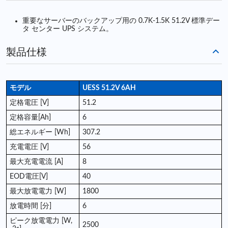
重要なサーバーのバックアップ用の 0.7K-1.5K 51.2V 標準デー
タ センター UPS システム。
製品仕様
モデル
UESS 51.2V 6AH
定格電圧 [V]
51.2
定格容量[Ah]
6
総エネルギー [Wh]
307.2
充電電圧 [V]
56
最大充電電流 [A]
8
EOD電​​圧[V]
40
最大放電電力 [W]
1800
放電時間 [分]
6
ピーク放電電力 [W,
2500