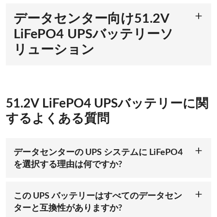
データセンター向け51.2V
LiFePO4 UPSバッテリーソ
リューション
LiFePO4テクノロジーによる安全性と安定性の向上
当社の51.2V LiFePO4 UPSバッテリーは、リン酸鉄リチウム技
術を採用し、データセンターに卓越した安全性を提供します。
過熱や熱暴走に強く、高負荷時でも安定した動作を確保し、貴
重なIT資産の保護に最適です。稼働時間とセキュリティを最優
51.2V LiFePO4 UPSバッテリーに関
先するUPSバッテリーをお探しなら、ACE Batteryにお任せく
するよくある質問
ださい。
リアルタイムモニタリングによる優れたパフォーマン
ス
データセンターの UPS システムに LiFePO4
このリチウムイオンUPSバッテリーは、内蔵
BMS（
バッテリー
を選択する理由は何ですか?
管理システム）を搭載し、電圧、電流、温度、健全性状態
LiFePO4バッテリーは、安全性、長寿命、高効率という特長か
（SOH）、充電状態（SOC）をリアルタイムで監視します。
ら、データセンターのUPSシステムに最適です。鉛蓄電池より
これにより、最適な効率を確保し、過充電を防ぎ、データセン
も安全性が高く、過熱リスクが低く、寿命も2～3倍長くなり
ター運用におけるシームレスな電力供給を保証します。UPSリ
この UPS バッテリーはすべてのデータセン
ます。高いエネルギー密度により省スペース化を実現し、急速
チウムイオンバッテリーを24時間365日稼働させ、停電時でも
ターと互換性がありますか?
充電と信頼性の高い電力供給を可能にするため、重要なインフ
デバイスへの電力供給を中断なく確保するソリューションで、