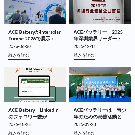
ACE BatteryがIntersolar
ACEバッテリー、2025
Europe 2026で展示：フ
年深圳業界リーダートッ
ルチェーンシナジーを通
プ100に4年連続で選出
2026-06-30
2025-12-11
じてカスタマイズされた
続きを読む
続きを読む
エネルギー貯蔵価値を推
進
ACE Battery、LinkedIn
ACEバッテリーは「青少
のフォロワー数が
年のための慈善活動とナ
10,000 に到達!
ショナルゲームズの盛り
2025-10-28
2025-09-23
上げ」チャリティハイキ
続きを読む
続きを読む