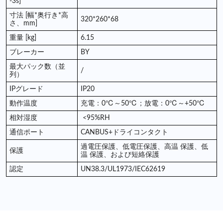
-3s]
寸法 [幅*奥行き*高
320*260*68
さ、mm]
重量 [kg]
6.15
ブレーカー
BY
最大パック数（並
/
列）
IPグレード
IP20
動作温度
充電：0℃～50℃；放電：0℃～+50℃
相対湿度
<95%RH
通信ポート
CANBUS+ドライコンタクト
過電圧保護、低電圧保護、高温 保護、低
保護
温 保護、および短絡保護
認定
UN38.3/UL1973/IEC62619