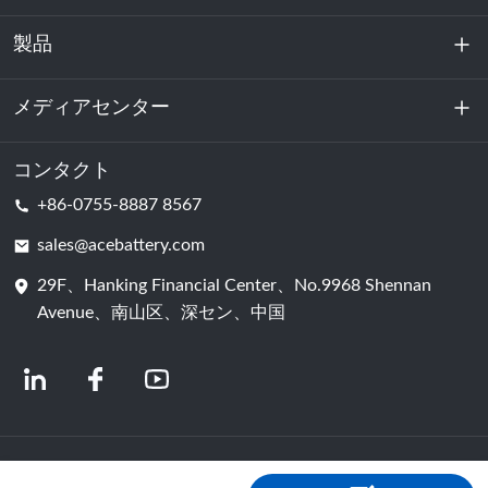
製品
私たちに関しては
持続可能性
メディアセンター
エネルギー貯蔵
データセンターおよびサーバー室
コンタクト
ニュース
+86-0755-8887 8567
動力
ブログ
sales@acebattery.com
29F、Hanking Financial Center、No.9968 Shennan
バッテリーセル
Avenue、南山区、深セン、中国
© 2024 中国リチウムイオン電池メーカー | リチウム電池工場＆会社 | ACEバッ