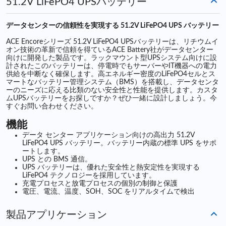
51.2V LiFePO4 UPSバッテリー
データセンターの信頼性を実現する 51.2V LiFePO4 UPS バッテリー
ACE Encoreシリーズ 51.2V LiFePO4 UPSバッテリーは、リチウムイ
オン技術の革新で信頼を得ているACE Battery社がデータセンター
向けに開発した製品です。ラックマウント型UPSシステム向けに設
計されたこのバッテリーは、停電時でもサーバーやIT機器への電力
供給を中断なく確保します。高エネルギー密度のLiFePO4セルとス
マートなバッテリー管理システム（BMS）を搭載し、データセンタ
ーのニーズに応える比類のない安全性と性能を提供します。カスタ
ムUPSバッテリーをお探しですか？ぜひ一緒に設計しましょう。今
すぐお問い合わせください。
機能
データ センター アプリケーション向けの高出力 51.2V
LiFePO4 UPS バッテリー。バッテリー内蔵の標準 UPS をサポ
ートします。
UPS との BMS 通信。
UPS バッテリーは、優れた安全性と熱安定性を実現する
LiFePO4 テクノロジーを採用しています。
充電プロセスと放電プロセスの個別の制御と保護
電圧、電流、温度、SOH、SOC をリアルタイムで検出
製品アプリケーション