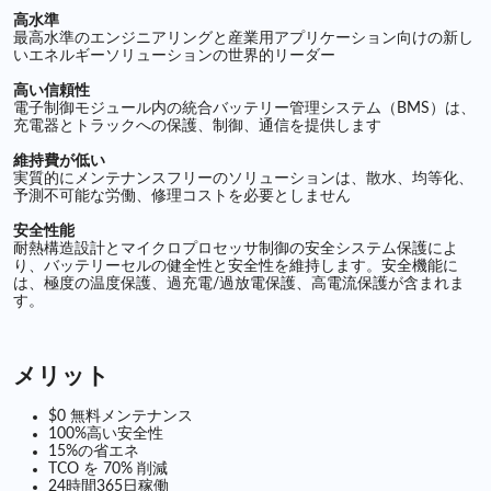
高水準
最高水準のエンジニアリングと産業用アプリケーション向けの新し
いエネルギーソリューションの世界的リーダー
高い信頼性
電子制御モジュール内の統合バッテリー管理システム（BMS）は、
充電器とトラックへの保護、制御、通信を提供します
維持費が低い
実質的にメンテナンスフリーのソリューションは、散水、均等化、
予測不可能な労働、修理コストを必要としません
安全性能
耐熱構造設計とマイクロプロセッサ制御の安全システム保護によ
り、バッテリーセルの健全性と安全性を維持します。安全機能に
は、極度の温度保護、過充電/過放電保護、高電流保護が含まれま
す。
メリット
$0 無料メンテナンス
100%高い安全性
15%の省エネ
TCO を 70% 削減
24時間365日稼働