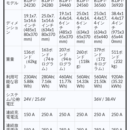
B.LIFT-
B.LIFT-
B.LIFT-
B.LIFT-
B.LIFT-
B.LIFT-
モデル
24230
24280
24460
24560
36560
36920
19.1x1
25.0x1
25.0x1
38.4x1
19.1x7.
25.0x7.
4.4x14.
4.4x14.
4.4x17.
4.4x17
1x14.6
1x14.6
ディメ
6イン
6イン
4イン
.4イン
インチ
インチ
ンショ
チ
チ
チ
チ
(485x1
(634x1
ン
(485x3
(634x3
(634x3
(975x3
80x370
80x370
65x370
65x370
65x440
65x44
mm)
mm)
mm)
mm)
mm)
0mm)
163ポ
207ポ
379ポ
136ポ
260ポ
511ポ
ンド
ンド
ンド
ンド
ンド
ンド
重量
（74キ
（94キ
（172
（62kg
（118k
（232
ログラ
ログラ
キログ
）
g）
kg）
ム）
ム）
ラム）
利用可
230Ah(
280Ah(
460Ah(
560Ah(
560Ah(
920Ah
能な容
5.88k
7.16k
11.77k
14.33k
21.50k
(35.32
量
Wh)
Wh)
Wh)
Wh)
Wh)
kWh)
システ
ム/公称
24V / 25.6V
36V / 38.4V
電圧
連続充
150 A
250 A
250 A
250 A
250 A
250 A
電電流
連続放