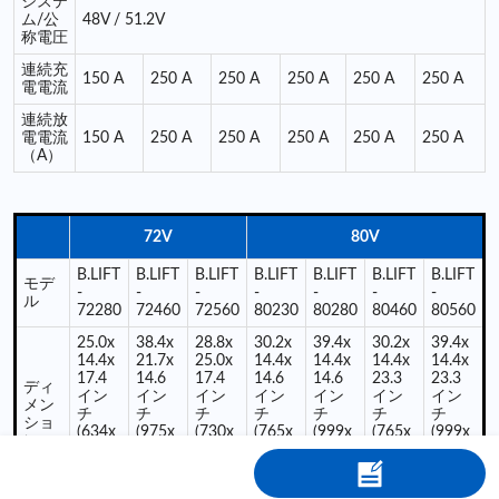
システ
ム/公
48V / 51.2V
称電圧
連続充
150 A
250 A
250 A
250 A
250 A
250 A
電電流
連続放
電電流
150 A
250 A
250 A
250 A
250 A
250 A
（A）
72V
80V
B.LIFT
B.LIFT
B.LIFT
B.LIFT
B.LIFT
B.LIFT
B.LIFT
モデ
-
-
-
-
-
-
-
ル
72280
72460
72560
80230
80280
80460
80560
25.0x
38.4x
28.8x
30.2x
39.4x
30.2x
39.4x
14.4x
21.7x
25.0x
14.4x
14.4x
14.4x
14.4x
17.4
14.6
17.4
14.6
14.6
23.3
23.3
ディ
イン
イン
イン
イン
イン
イン
イン
メン
チ
チ
チ
チ
チ
チ
チ
ショ
(634x
(975x
(730x
(765x
(999x
(765x
(999x
ン
365x4
550x3
634x4
365x3
365x3
365x5
365x5
40mm
70mm
40mm
70mm
70mm
90mm
90mm
)
)
)
)
)
)
)