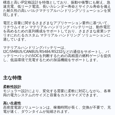
構造と高いIP定格設計を特徴としており、振動や衝撃にも耐え、急
速充電、低リーク電流、長いカレンダー寿命とサイクル寿命を備え
た耐久性の高いバルクマテリアルハンドリングソリューションを実
現します。
電圧と容量に関するさまざまなアプリケーション要件に基づいて、
リチウムイオン マテリアル ハンドリング バッテリーは、動作電圧
を高めるための直列構成をサポートしており、さまざまな産業シナ
リオにわたるカスタム マテリアル ハンドリング ソリューションに
適しています。
マテリアルハンドリングバッテリーは、
I2C/SMBUS/CANBUS/RS484/RS232などの通信をサポートし、バ
ッテリーパックのSOCを判断するための高精度の燃料ゲージを提供
し、低温環境で充電するための加温機能をサポートします。
主な特徴
柔軟性設計
モジュラー設計により、変化する需要に柔軟に対応しながら、各車
両の電力システムのサイズと容量をカスタマイズできます。
高い生産性
高密度電源ソリューションは、稼働時間が長く、交換が不要で、充
電が速く、ダウンタイムが短縮されます。