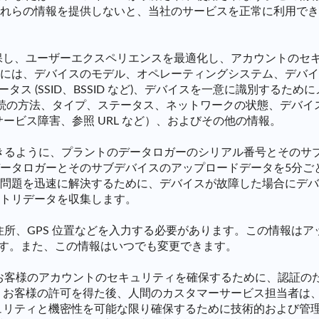
れらの情報を提供しないと、当社のサービスを正常に利用でき
し、ユーザーエクスペリエンスを最適化し、アカウントのセキュ
デバイスのモデル、オペレーティングシステム、デバイスの MAC
DFV など)、WIFI ステータス (SSID、BSSID など)、デバイスを一
ク接続の方法、タイプ、ステータス、ネットワークの状態、デバイ
 、サービス障害、参照 URL など）、およびその他の情報。
きるように、プラントのデータロガーのシリアル番号とそのサ
ータロガーとそのサブデバイスのアップロードデータを5分ご
問題を迅速に解決するために、デバイスが故障した場合にデバ
トリデータを収集します。
住所、GPS 位置などを入力する必要があります。この情報は
きます。また、この情報はいつでも変更できます。
お客様のアカウントのセキュリティを確保するために、認証の
、お客様の許可を得た後、人間のカスタマーサービス担当者は
ュリティと機密性を可能な限り確保するために技術的および管