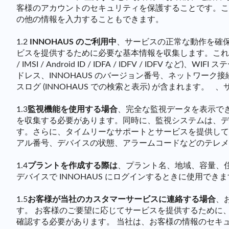
客様のアカウントのセキュリティを保護することです。こ
の他の情報を入力することもできます。
1.2
INNOHAUS のご利用中
、サービスの正常な動作を確保
ビスを提供するために必要な基本情報を収集します。これには、
/ IMSI / Android ID / IDFA / IDFV / I
ドレス、INNOHAUS のバージョン番号、ネットワー
スログ (INNOHAUS での検索と表示) が含まれます。
1.3
監視機能を使用する場合
、完全な監視データを表示で
を収集する必要があります。同時に、監視システムは、デ
す。さらに、タイムリーなサポートとサービスを提供して
アル番号、デバイスの状態、アラームコードなどのテレメ
1.4
プラントを作成する際は
、プラント名、地域、容量、
デバイスで INNOHAUS にログインするときに使用で
1.5
お客様が当社のカスタマーサービスに連絡する場合
、
す。 お客様のご要望に応じてサービスを提供するために
確認する必要があります。 当社は、お客様の情報のセキ