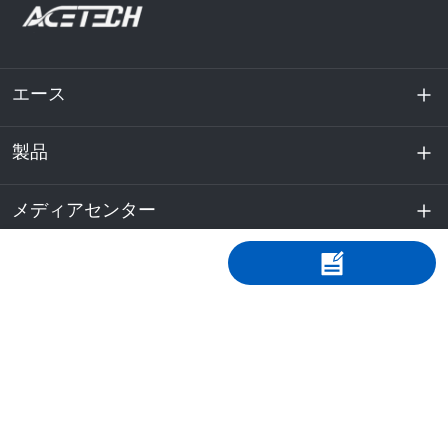
エース
製品
私たちに関しては
持続可能性
メディアセンター
エネルギー貯蔵
データセンターおよびサーバー室
コンタクト
ニュース
+86-0755-8887 8567
動力
ブログ
sales@acebattery.com
29F、Hanking Financial Center、No.9968 Shennan
バッテリーセル
Avenue、南山区、深セン、中国