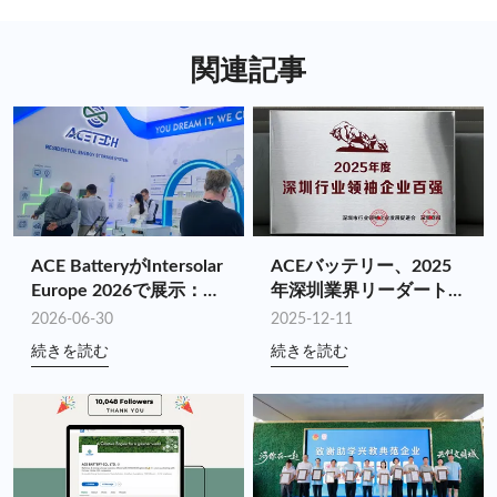
部門にわたって多様な用途に使用できます。これら
貢献し、エネルギー リソースの効率的な利用を可能に
は、住宅用太陽エネルギー貯蔵、グリッド規模のエネ
します。
ルギー貯蔵プロジェクト、マイクログリッドの設置、
関連記事
電気自動車の充電インフラ、電力消費のタイムシフト
などに使用できます。エネルギー貯蔵システムの多用
途性により、柔軟で最適化されたエネルギー管理ソリ
ューションが可能になります。
ACE BatteryがIntersolar
ACEバッテリー、2025
Europe 2026で展示：フ
年深圳業界リーダートッ
ルチェーンシナジーを通
プ100に4年連続で選出
2026-06-30
2025-12-11
じてカスタマイズされた
続きを読む
続きを読む
エネルギー貯蔵価値を推
進