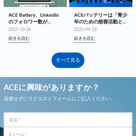
ACE Battery、LinkedIn
ACEバッテリーは「青少
のフォロワー数が
年のための慈善活動とナ
10,000 に到達!
ショナルゲームズの盛り
2025-10-28
2025-09-23
上げ」チャリティハイキ
続きを読む
続きを読む
ングを支援します
すべて見る
ACEに興味がありますか？
遠慮せずにリクエストフォームにご記入ください。
名前
*
Eメール
*