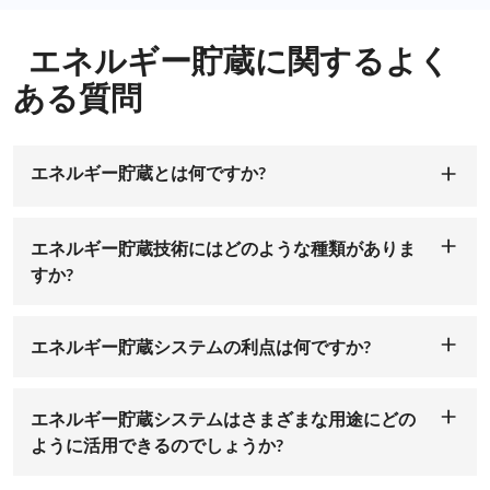
エネルギー貯蔵に関するよく
ある質問
エネルギー貯蔵とは何ですか?
エネルギー貯蔵とは、後で使用するためにエネルギー
を捕捉して貯蔵するプロセスを指します。これには、
エネルギー貯蔵技術にはどのような種類がありま
再生可能エネルギー システムや送電網など、さまざま
すか?
なソースから生成された余剰エネルギーを貯蔵し、必
電池、揚水エネルギー貯蔵、圧縮空気エネルギー貯
要に応じて放出する特殊なデバイスやシステムの使用
蔵、フライホイール、蓄熱など、利用可能なエネルギ
が含まれます。これにより、需要と供給のバランスを
エネルギー貯蔵システムの利点は何ですか?
ー貯蔵技術がいくつかあります。各テクノロジーには
とり、信頼性が高く効率的なエネルギー供給が確保さ
エネルギー貯蔵システムは、送電網の安定性と信頼性
独自の特性、利点、制限があり、エネルギー貯蔵テク
れます。<p >
の強化、再生可能エネルギー源の統合、ピーク負荷管
ノロジーの選択は、用途、規模、貯蔵期間、特定のプ
エネルギー貯蔵システムはさまざまな用途にどの
理、需要応答機能、停電時のバックアップ電力など、
ロジェクト要件などの要因によって異なります。
ように活用できるのでしょうか?
数多くの利点をもたらします。これらは、より持続可
エネルギー貯蔵システムは、住宅、商業、産業、公共
能で回復力のあるエネルギー インフラストラクチャに