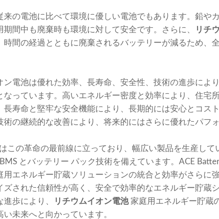
従来の電池に比べて環境に優しい電池でもあります。鉛や
用期間中も廃棄時も環境に対して安全です。さらに、
リチ
、時間の経過とともに廃棄されるバッテリーが減るため、
オン電池は優れた効率、長寿命、安全性、技術の進歩によ
となっています。高いエネルギー密度と効率により、住宅
、長寿命と堅牢な安全機能により、長期的には安心とコス
技術の継続的な改善により、将来的にはさらに優れたパフ
うな企業はこの革命の最前線に立っており、幅広い製品を生産し
MS とバッテリー パック技術を備えています。ACE Battery
庭用エネルギー貯蔵ソリューションの統合と効率がさらに
イズされた信頼性が高く、安全で効率的なエネルギー貯蔵
な進歩により、
リチウムイオン電池
家庭用エネルギー貯蔵
高い未来へと向かっています。