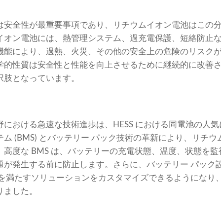
は安全性が最重要事項であり、リチウムイオン電池はこの
イオン電池には、熱管理システム、過充電保護、短絡防止
機能により、過熱、火災、その他の安全上の危険のリスク
学的性質は安全性と性能を向上させるために継続的に改善
択肢となっています。
における急速な技術進歩は、HESS における同電池の人
ム (BMS) とバッテリー パック技術の革新により、リチ
高度な BMS は、バッテリーの充電状態、温度、状態を
題が発生する前に防止します。さらに、バッテリー パック
ズを満たすソリューションをカスタマイズできるようになり
りました。