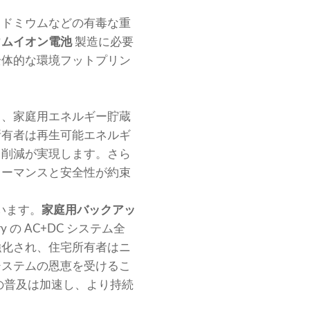
カドミウムなどの有毒な重
ウムイオン電池
製造に必要
全体的な環境フットプリン
り、家庭用エネルギー貯蔵
所有者は再生可能エネルギ
ト削減が実現します。さら
ォーマンスと安全性が約束
ています。
家庭用バックアッ
 の AC+DC システム全
強化され、住宅所有者はニ
システムの恩恵を受けるこ
の普及は加速し、より持続