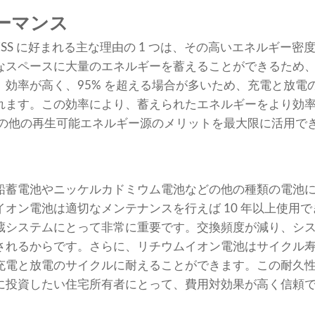
ーマンス
ESS に好まれる主な理由の 1 つは、その高いエネルギー
なスペースに大量のエネルギーを蓄えることができるため
。効率が高く、95% を超える場合が多いため、充電と放電
れます。この効率により、蓄えられたエネルギーをより効
その他の再生可能エネルギー源のメリットを最大限に活用で
鉛蓄電池やニッケルカドミウム電池などの他の種類の電池
オン電池は適切なメンテナンスを行えば 10 年以上使用
蔵システムにとって非常に重要です。交換頻度が減り、シ
されるからです。さらに、リチウムイオン電池はサイクル
充電と放電のサイクルに耐えることができます。この耐久
に投資したい住宅所有者にとって、費用対効果が高く信頼