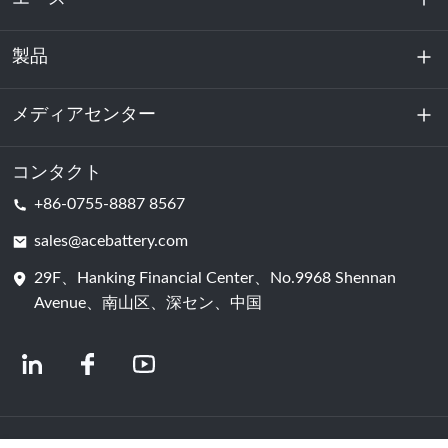
製品
私たちに関しては
持続可能性
メディアセンター
エネルギー貯蔵
データセンターおよびサーバー室
コンタクト
ニュース
+86-0755-8887 8567
動力
ブログ
sales@acebattery.com
29F、Hanking Financial Center、No.9968 Shennan
バッテリーセル
Avenue、南山区、深セン、中国