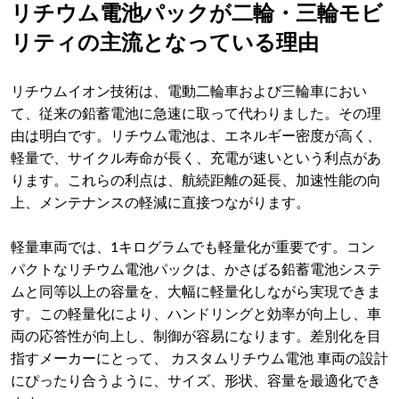
リチウム電池パックが二輪・三輪モビ
リティの主流となっている理由
リチウムイオン技術は、電動二輪車および三輪車におい
て、従来の鉛蓄電池に急速に取って代わりました。その理
由は明白です。リチウム電池は、エネルギー密度が高く、
軽量で、サイクル寿命が長く、充電が速いという利点があ
ります。これらの利点は、航続距離の延長、加速性能の向
上、メンテナンスの軽減に直接つながります。
軽量車両では、1キログラムでも軽量化が重要です。コン
パクトなリチウム電池パックは、かさばる鉛蓄電池システ
ムと同等以上の容量を、大幅に軽量化しながら実現できま
す。この軽量化により、ハンドリングと効率が向上し、車
両の応答性が向上し、制御が容易になります。差別化を目
指すメーカーにとって、 カスタムリチウム電池 車両の設計
にぴったり合うように、サイズ、形状、容量を最適化でき