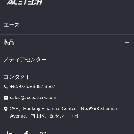
エース
製品
私たちに関しては
持続可能性
メディアセンター
エネルギー貯蔵
データセンターおよびサーバー室
コンタクト
ニュース
+86-0755-8887 8567
動力
ブログ
sales@acebattery.com
29F、Hanking Financial Center、No.9968 Shennan
バッテリーセル
Avenue、南山区、深セン、中国