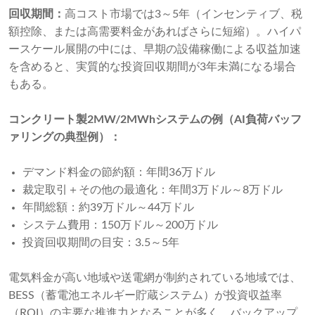
回収期間：
高コスト市場では3～5年（インセンティブ、税
額控除、または高需要料金があればさらに短縮）。ハイパ
ースケール展開の中には、早期の設備稼働による収益加速
を含めると、実質的な投資回収期間が3年未満になる場合
もある。
コンクリート製2MW/2MWhシステムの例（AI負荷バッフ
ァリングの典型例）：
デマンド料金の節約額：年間36万ドル
裁定取引＋その他の最適化：年間3万ドル～8万ドル
年間総額：約39万ドル～44万ドル
システム費用：150万ドル～200万ドル
投資回収期間の目安：3.5～5年
電気料金が高い地域や送電網が制約されている地域では、
BESS（蓄電池エネルギー貯蔵システム）が投資収益率
（ROI）の主要な推進力となることが多く、バックアップ