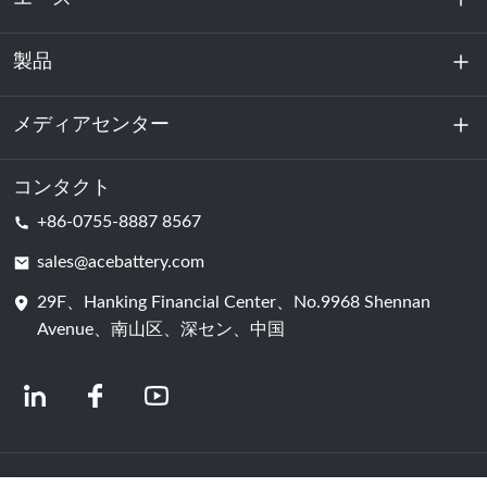
製品
私たちに関しては
持続可能性
メディアセンター
エネルギー貯蔵
データセンターおよびサーバー室
コンタクト
ニュース
+86-0755-8887 8567
動力
ブログ
sales@acebattery.com
29F、Hanking Financial Center、No.9968 Shennan
バッテリーセル
Avenue、南山区、深セン、中国