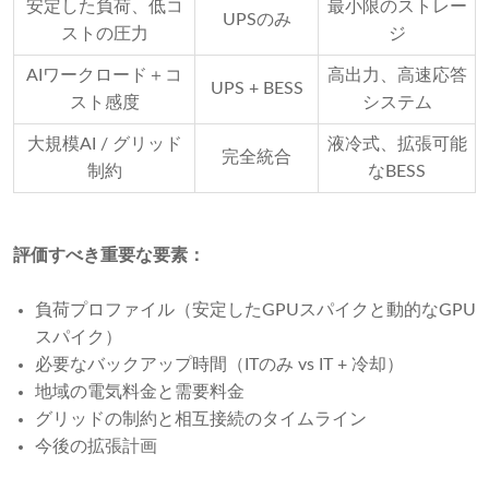
安定した負荷、低コ
最小限のストレー
UPSのみ
ストの圧力
ジ
AIワークロード＋コ
高出力、高速応答
UPS + BESS
スト感度
システム
大規模AI / グリッド
液冷式、拡張可能
完全統合
制約
なBESS
評価すべき重要な要素：
負荷プロファイル（安定したGPUスパイクと動的なGPU
スパイク）
必要なバックアップ時間（ITのみ vs IT + 冷却）
地域の電気料金と需要料金
グリッドの制約と相互接続のタイムライン
今後の拡張計画