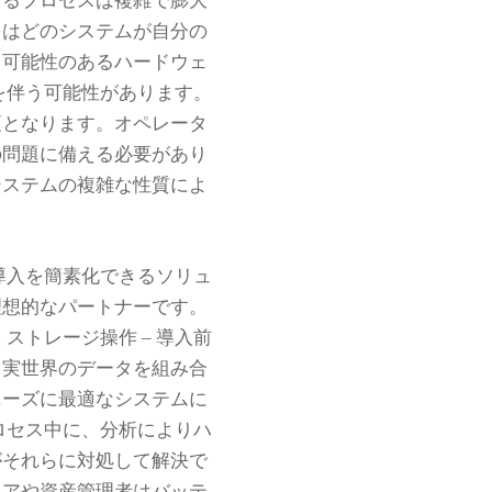
するプロセスは複雑で膨大
タはどのシステムが自分の
る可能性のあるハードウェ
を伴う可能性があります。
項となります。オペレータ
の問題に備える必要があり
システムの複雑な性質によ
導入を簡素化できるソリュ
理想的なパートナーです。
–
。
ストレージ操作
導入前
と実世界のデータを組み合
ニーズに最適なシステムに
ロセス中に、分析によりハ
がそれらに対処して解決で