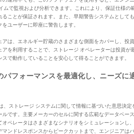
常の運用中でも、このソフトウェアを使用すると、エンジ
タイムで監視および分析できます。これにより、保証仕様の
れることが保証されます。また、早期警告システムとして
クをユーザーに即座に警告します。
ェアは、エネルギー貯蔵のさまざまな側面をカバーし、投
ェアを利用することで、ストレージ オペレーターは投資が
ンスで動作していることを安心して得ることができます。
ーのパフォーマンスを最適化し、ニーズに
アは、ストレージ システムに関して情報に基づいた意思決定
ールです。主要メーカーのセルに関する広範なデータベー
てオペレータはさまざまなシナリオをシミュレーションし
デマンドレスポンスからピークカットまで、エンジニアは