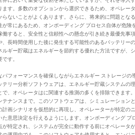
世界において重要な役割を果たしていますが、それを導入
ります。多数のオプションから選択できるため、オペレー
からないことがよくあります。さらに、将来的に問題とな
性が常にあるため、オンボーディング プロセス自体が危険
稼働すると、安全性と信頼性への懸念が引き続き最優先事
や、長時間使用した後に発生する可能性のあるバッテリー
ネルギー貯蔵はエネルギーを節約する優れた方法ですが、
要です。
なパフォーマンスを確保しながらエネルギー ストレージの
ッテリー分析ソフトウェアは、エネルギー貯蔵システムの
とで、オペレータはに関連する推測の多くを排除できます
ンテナンスまで。このソフトウェアは、シミュレーション
の計画シナリオを仮想的に再現し、オペレーターが特定の
いた意思決定を行えるようにします。オンボーディング プ
点が特定され、システムが完全に動作する前にオペレータ