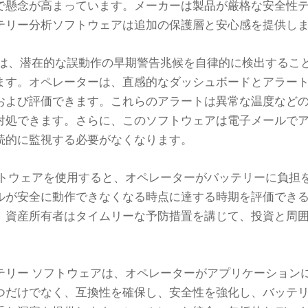
で懸念が高まっています。メーカーは製品が厳格な安全性
テリー分析ソフトウェアは追加の保護層と安心感を提供し
アは、潜在的な誤動作の早期警告兆候を自律的に検出するこ
ます。オペレーターは、直感的なダッシュボードとアラー
および評価できます。これらのアラートは異常な温度など
対処できます。さらに、このソフトウェアは電子メールで
続的に監視する必要がなくなります。
フトウェアを使用すると、オペレーターがバッテリーに負担
ルが安全に動作できなくなる時点に達する時期を評価でき
、資産所有者はタイムリーな予防措置を講じて、投資と周
テリー ソフトウェアは、オペレーターがアプリケーションに
つだけでなく、互換性を確保し、安全性を強化し、バッテ