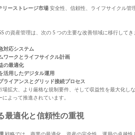
テリーストレージ市場
安全性、信頼性、ライフサイクル管
。
SS の資産管理は、次の 5 つの主要な改善領域に移行して
急対応システム
ムワークとライフサイクル計画
益の最適化
を活用したデジタル運用
プライアンスとグリッド接続プロセス
市場拡大、より厳格な規制要件、そして収益性を最大化し
ーによって推進されています。
る最適化と信頼性の重視
理
戦略では、商業の最適化、資産の完全性、運用の卓越性と