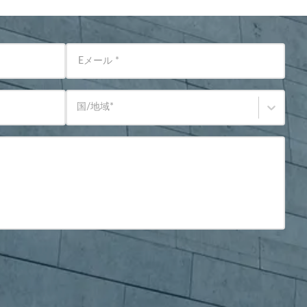
Eメール
*
国/地域
*