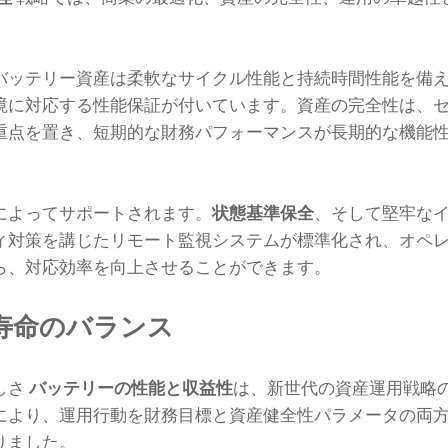
バッテリー資産は柔軟なサイクル性能と持続時間性能を備
境に対応する性能保証が付いています。資産の完全性は、
重点を置き、短期的な財務パフォーマンスが長期的な機能
によってサポートされます。
状態基準保全
、そして堅牢な
ィ対策を講じたリモート監視システムが標準化され、オペ
ら、対応効率を向上させることができます。
寿命のバランス
しさ
バッテリーの性能と収益性
は、新世代の資産運用戦略
により、運用行動を財務目標と資産健全性パラメータの両
りました。