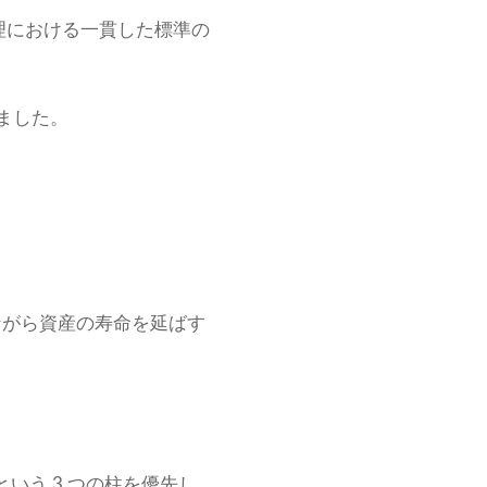
理における一貫した標準の
きました。
ながら資産の寿命を延ばす
いう 3 つの柱を優先し