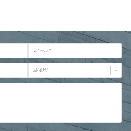
Eメール
*
国/地域
*