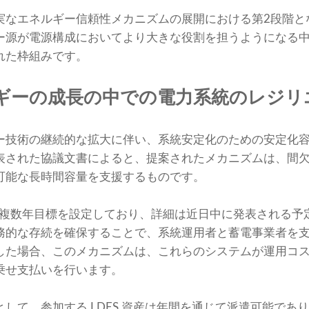
実なエネルギー信頼性メカニズムの展開における第2段階と
ー源が電源構成においてより大きな役割を担うようになる
れた枠組みです。
ギーの成長の中での電力系統のレジリ
ー技術の継続的な拡大に伴い、系統安定化のための安定化
表された協議文書によると、提案されたメカニズムは、間
可能な長時間容量を支援するものです。
けた複数年目標を設定しており、詳細は近日中に発表される予
務的な存続を確保することで、系統運用者と蓄電事業者を
した場合、このメカニズムは、これらのシステムが運用コ
乗せ支払いを行います。
して、参加する LDES 資産は年間を通じて派遣可能であ