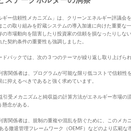
とステークホルダーの洞察
ルギー信頼性メカニズム」は、クリーンエネルギー評議会
はこの取り組みを貯蔵システムの導入加速に向けた重要な
存の市場動向を阻害したり投資家の信頼を損なったりしな
れた契約条件の重要性も強調しました。
ドバックでは、次の 3 つのテーマが繰り返し取り上げら
 利害関係者は、プログラムが可能な限り低コストで信頼性
限に抑えるべきであると強く求めています。
収益引受メカニズムと純収益の計算方法がエネルギー市場の
う懸念がある。
 利害関係者は、規制の重複や混乱を防ぐために、このメカ
序ある撤退管理フレームワーク（OEMF）などのより広範な