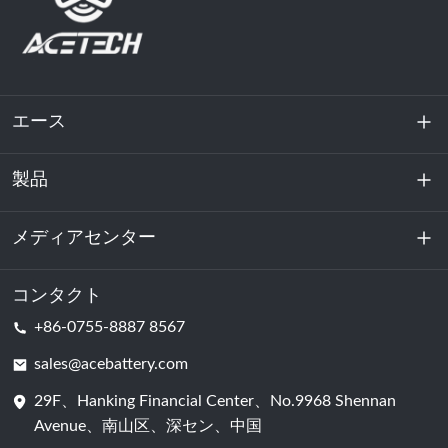
エース
製品
私たちに関しては
持続可能性
メディアセンター
エネルギー貯蔵
データセンターおよびサーバー室
コンタクト
ニュース
+86-0755-8887 8567
動力
ブログ
sales@acebattery.com
29F、Hanking Financial Center、No.9968 Shennan
バッテリーセル
Avenue、南山区、深セン、中国