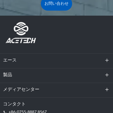
お問い合わせ
エース
製品
私たちに関しては
持続可能性
メディアセンター
エネルギー貯蔵
データセンターおよびサーバー室
コンタクト
ニュース
+86-0755-8887 8567