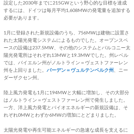
設定した2030年までに215GWという野心的な目標を達成
するには、ドイツは毎月平均1,608MWの発電量を追加する
必要があります。
1月に登録された新規設備のうち、756MWは建物に設置さ
れた太陽光発電システムによるものでした。オープンスペ
ースの設備は237.5MW、その他のシステムとバルコニー太
陽光発電所はそれぞれ13MWと19.3MWでした。州レベル
では、バイエルン州がノルトライン＝ヴェストファーレン
州を上回りました。
バーデン＝ヴュルテンベルク州
、ニー
ダーザクセン州。
陸上風力発電も1月に194MWと大幅に増加し、その大部分
はノルトライン＝ヴェストファーレン州で発生しました。
一方、洋上風力発電とバイオエネルギーの新規設備は、そ
れぞれ0MWとわずか6MWの増加にとどまりました。
太陽光発電や再生可能エネルギーの急速な成長を支えるに