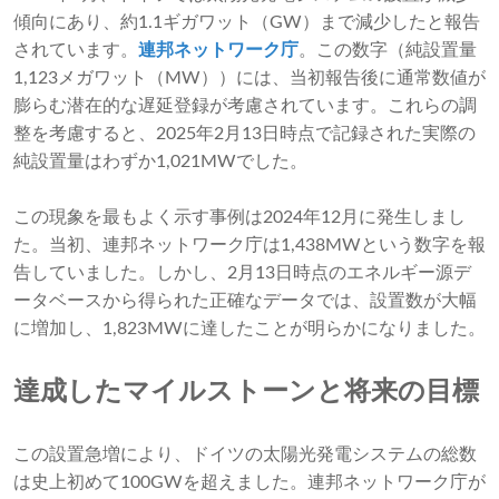
傾向にあり、約1.1ギガワット（GW）まで減少したと報告
されています。
連邦ネットワーク庁
。この数字（純設置量
1,123メガワット（MW））には、当初報告後に通常数値が
膨らむ潜在的な遅延登録が考慮されています。これらの調
整を考慮すると、2025年2月13日時点で記録された実際の
純設置量はわずか1,021MWでした。
この現象を最もよく示す事例は2024年12月に発生しまし
た。当初、連邦ネットワーク庁は1,438MWという数字を報
告していました。しかし、2月13日時点のエネルギー源デ
ータベースから得られた正確なデータでは、設置数が大幅
に増加し、1,823MWに達したことが明らかになりました。
達成したマイルストーンと将来の目標
この設置急増により、ドイツの太陽光発電システムの総数
は史上初めて100GWを超えました。連邦ネットワーク庁が