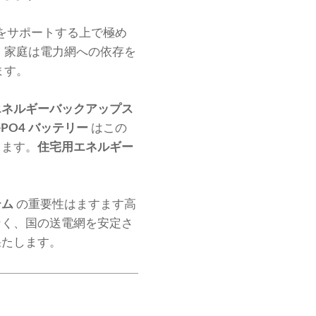
をサポートする上で極め
、家庭は電力網への依存を
ます。
エネルギーバックアップス
FePO4 バッテリー
はこの
します。
住宅用エネルギー
テム
の重要性はますます高
なく、国の送電網を安定さ
果たします。