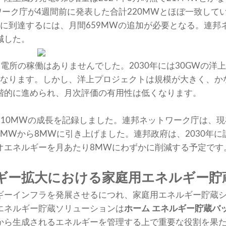
ワーク庁が4週間前に発表した合計220MWとほぼ一致してい
値に到達するには、月間659MWの追加が必要となる。連
減した。
電所の稼働はありませんでした。2030年には30GWの洋
Wとなります。しかし、洋上プロジェクトは規模が大きく、か
階的に進められ、月次評価の有用性は低くなります。
に10MWの成長を記録しました。連邦ネットワーク庁は、
6MWから8MWに引き上げました。連邦政府は、2030年に
オエネルギーを月あたり8MWにわずかに削減する予定です
ギー拡大における家庭用エネルギー貯
ギーインフラを発展させるにつれ、家庭用エネルギー貯蔵
エネルギー貯蔵ソリューションは
ホーム
エネルギー貯蔵バ
から生成されるエネルギーを管理する上で重要な役割を果