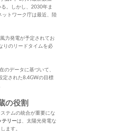
る。しかし、2030年ま
邦ネットワーク庁は最近、陸
上風力発電が予定されてお
なりのリードタイムを必
現在のデータに基づいて、
設定された8.4GWの目標
。
蔵の役割
システムの統合が重要にな
ッテリー
は、太陽光発電な
たします。