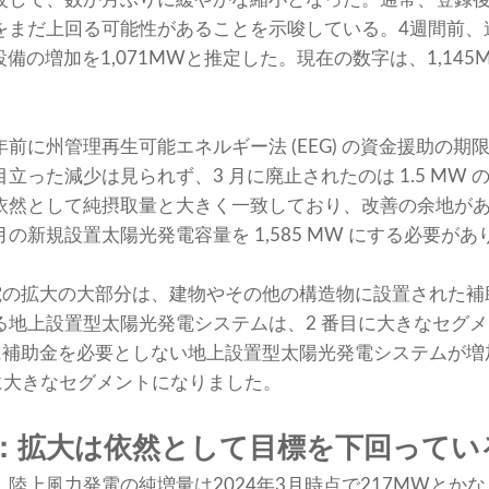
をまだ上回る可能性があることを示唆している。4週間前、
設備の増加を1,071MWと推定した。現在の数字は、1,14
前に州管理再生可能エネルギー法 (EEG) の資金援助の期
立った減少は見られず、3 月に廃止されたのは 1.5 MW
依然として純摂取量と大きく一致しており、改善の余地が
の新規設置太陽光発電容量を 1,585 MW にする必要があ
陽光発電の拡大の大部分は、建物やその他の構造物に設置された
る地上設置型太陽光発電システムは、2 番目に大きなセグ
間に補助金を必要としない地上設置型太陽光発電システムが
 番目に大きなセグメントになりました。
：拡大は依然として目標を下回ってい
陸上風力発電の純増量は2024年3月時点で217MWとか