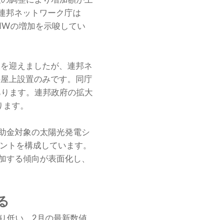
連邦ネットワーク庁は
5MWの増加を示唆してい
限を迎えましたが、連邦ネ
 の屋上設置のみです。同庁
あります。連邦政府の拡大
ります。
補助金対象の太陽光発電シ
メントを構成しています。
増加する傾向が表面化し、
る
なり低い。2月の最新数値