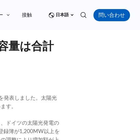
問い合わせ
ー
接触
日本語
容量は合計
を発表しました。太陽光
います。
と、ドイツの太陽光発電の
録簿が1,200MW以上を
後の調整により増加額が上