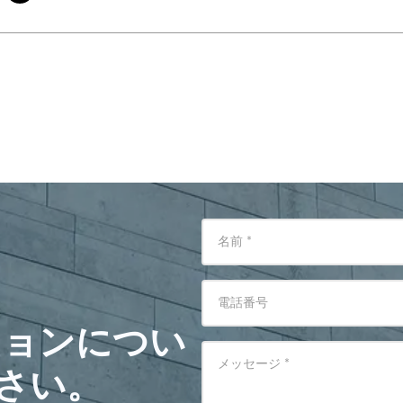
名前
*
電話番号
ションについ
メッセージ
*
さい。