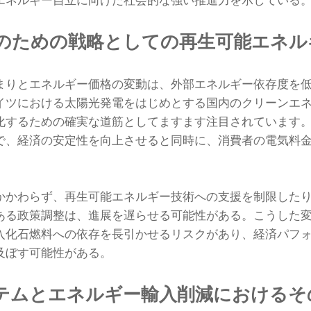
エネルギー自立に向けた社会的な強い推進力を示している
のための戦略としての再生可能エネル
まりとエネルギー価格の変動は、外部エネルギー依存度を
イツにおける太陽光発電をはじめとする国内のクリーンエ
化するための確実な道筋としてますます注目されています
で、経済の安定性を向上させると同時に、消費者の電気料
かかわらず、再生可能エネルギー技術への支援を制限した
ある政策調整は、進展を遅らせる可能性がある。こうした
入化石燃料への依存を長引かせるリスクがあり、経済パフ
及ぼす可能性がある。
テムとエネルギー輸入削減におけるそ