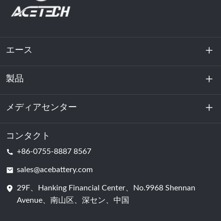
エース
製品
私たちに関しては
持続可能性
メディアセンター
エネルギー貯蔵
データセンターおよびサーバー室
コンタクト
ニュース
+86-0755-8887 8567
動力
ブログ
sales@acebattery.com
29F、Hanking Financial Center、No.9968 Shennan
バッテリーセル
Avenue、南山区、深セン、中国