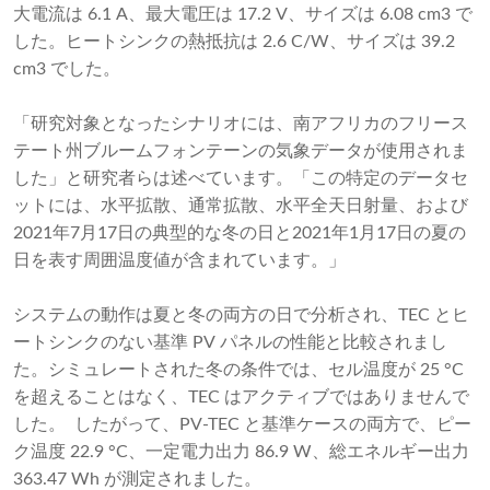
大電流は 6.1 A、最大電圧は 17.2 V、サイズは 6.08 cm3 で
した。ヒートシンクの熱抵抗は 2.6 C/W、サイズは 39.2
cm3 でした。
「研究対象となったシナリオには、南アフリカのフリース
テート州ブルームフォンテーンの気象データが使用されま
した」と研究者らは述べています。「この特定のデータセ
ットには、水平拡散、通常拡散、水平全天日射量、および
2021年7月17日の典型的な冬の日と2021年1月17日の夏の
日を表す周囲温度値が含まれています。」
システムの動作は夏と冬の両方の日で分析され、TEC とヒ
ートシンクのない基準 PV パネルの性能と比較されまし
た。シミュレートされた冬の条件では、セル温度が 25 °C
を超えることはなく、TEC はアクティブではありませんで
した。 したがって、PV-TEC と基準ケースの両方で、ピー
ク温度 22.9 °C、一定電力出力 86.9 W、総エネルギー出力
363.47 Wh が測定されました。