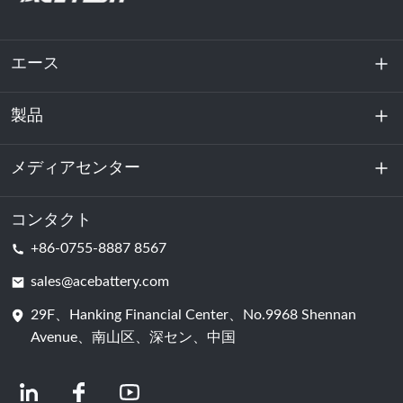
エース
製品
私たちに関しては
持続可能性
メディアセンター
エネルギー貯蔵
データセンターおよびサーバー室
コンタクト
ニュース
+86-0755-8887 8567
動力
ブログ
sales@acebattery.com
29F、Hanking Financial Center、No.9968 Shennan
バッテリーセル
Avenue、南山区、深セン、中国