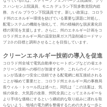
なっているのは、スティーブ フェンバーグ上院議長、クリ
ス ハンセン上院議員、モニカ デュラン下院多数党院内総
務、カイル ブラウン下院議員です。新しい政策は、コロラ
ド州のエネルギー環境を妨げている重要な課題に対処し、
配電システムの機能を強化して、州の積極的な脱炭素化目
標の実現を支援します。さらに、州のエネルギー計画をコ
ロラド州エネルギー局の温室効果ガス汚染削減ロードマッ
プ 2.0 の目標と調和させることを目指しています。
クリーンエネルギー技術の導入を促進
コロラド州全域で電気自動車やヒートポンプなどの省エネ
クリーン技術への移行が加速する中、これらのイノベーシ
ョンが迅速かつ安全に信頼できる配電網に相互接続される
ことが極めて重要だと、コロラド州エネルギー局の事務局
長ウィル・トゥール氏は述べた。同氏は「この法案は、気
候の保全、大気質の改善、州民全員にとってエネルギーを
より手頃な価格にするという継続的な取り組みに遅れを取
らないよう、地域の電力網を整備するための大きな一歩と