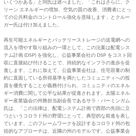
いくつかある」と同氏は述べました。「これはさらに、ク
リーン エネルギーの増加、空気の質の改善、消費者にとっ
ての公共料金のコントロール強化を意味します」とクルー
ガー氏は付け加えました。
再生可能エネルギーとバッテリーストレージの送電網への
流入を増やす取り組みの一環として、この法案は配電シス
テム計画 (DSP) を強化し、公益事業会社の DSP をコスト回
収に直接結び付けることで、持続的なインフラの進歩を促
進します。これに加えて、公益事業会社は、住宅容量の制
約に直面している所得基準を満たしたコミュニティへの投
資を優先することが義務付けられ、コミュニティのエネル
ギー消費に関して公平な結果が促進されます。太陽エネル
ギー産業協会の州務担当副会長であるサラ・バーミンガム
氏は、「この法律は、配電システム計画で西部の先頭に立
つというコロラド州の野望にとって、典型的な前進を表し
ています。このフレームワークを設計するコロラド州の包
括的なアプローチは、近隣の州のモデルです。公益事業会