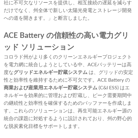
社に不可欠なリソースを提供し、相互接続の遅延を減らす
だけでなく、州全体で新しい太陽光発電とストレージ開発
への道を開きます。」と断言しました。
ACE Battery の信頼性の高い電力グリ
ッド ソリューション
コロラド州がより多くのクリーンエネルギープロジェクト
を電力網に統合しようとしている中、ACEバッテリーは高
度な
グリッドエネルギー貯蔵システム
は、グリッドの安定
性と効率性を維持するために不可欠です。ACE Battery の
商業および産業用エネルギー貯蔵システム
(C&I ESS) はエ
ネルギーを効果的に管理および貯蔵し、ピーク需要期間中
の継続性と効率性を確保するためのバッファーを作成しま
す。これらのソリューションは、再生可能エネルギー源の
統合の課題に対処するように設計されており、州の野心的
な脱炭素化目標をサポートします。