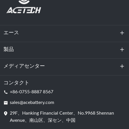
エース
製品
私たちに関しては
持続可能性
メディアセンター
エネルギー貯蔵
データセンターおよびサーバー室
コンタクト
ニュース
+86-0755-8887 8567
動力
ブログ
sales@acebattery.com
29F、Hanking Financial Center、No.9968 Shennan
バッテリーセル
Avenue、南山区、深セン、中国