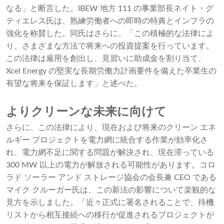
なる」と断言した。IBEW 地方 111 の事業部長ネイト・グ
ティエレス氏は、熟練労働者への即時の特典とインフラの
強化を称賛した。同氏はさらに、「この積極的な法律によ
り、さまざまな方法で将来への投資提案を行っています。
この法律は雇用を創出し、見習いに助成金を割り当て、
Xcel Energy の堅実な長期労働力計画要件を備えた卒業生の
有望な将来を保証します」と述べた。
よりクリーンな未来に向けて
さらに、この法律により、現在および将来のクリーン エネ
ルギー プロジェクトを電力網に統合する作業が効率化さ
れ、電力網不足に関する問題が解決され、現在滞っている
300 MW 以上の電力が解放される可能性があります。コロ
ラド ソーラー アンド ストレージ協会の会長兼 CEO である
マイク クルーガー氏は、この新法の影響について楽観的な
見方を示しました。「近々正式に署名されることで、待機
リストから相互接続への移行が促進されるプロジェクトが