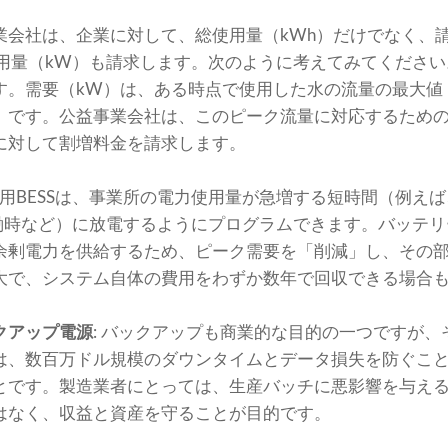
業会社は、企業に対して、総使用量（kWh）だけでなく、請
用量（kW）も請求します。次のように考えてみてください
す。需要（kW）は、ある時点で使用した水の流量の最大値
）です。公益事業会社は、このピーク流量に対応するため
に対して割増料金を請求します。
業務用BESSは、事業所の電力使用量が急増する短時間（例え
稼働時など）に放電するようにプログラムできます。バッテ
余剰電力を供給するため、ピーク需要を「削減」し、その
大で、システム自体の費用をわずか数年で回収できる場合
クアップ電源
: バックアップも商業的な目的の一つですが
は、数百万ドル規模のダウンタイムとデータ損失を防ぐこ
とです。製造業者にとっては、生産バッチに悪影響を与え
はなく、収益と資産を守ることが目的です。