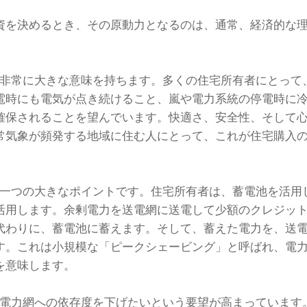
資を決めるとき、その原動力となるのは、通常、経済的な
れは非常に大きな意味を持ちます。多くの住宅所有者にとって
時にも電気が点き続けること、嵐や電力系統の停電時に冷蔵
確保されることを望んでいます。快適さ、安全性、そして
常気象が頻発する地域に住む人にとって、これが住宅購入
もう一つの大きなポイントです。住宅所有者は、蓄電池を活用
活用します。余剰電力を送電網に送電して少額のクレジッ
代わりに、蓄電池に蓄えます。そして、蓄えた電力を、送
す。これは小規模な「ピークシェービング」と呼ばれ、電
を意味します。
来の電力網への依存度を下げたいという要望が高まっています