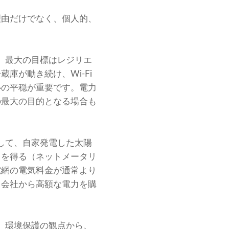
理由だけでなく、個人的、
、最大の目標はレジリエ
庫が動き続け、Wi-Fi
心の平穏が重要です。電力
の最大の目的となる場合も
して、自家発電した太陽
トを得る（ネットメータリ
電網の電気料金が通常より
力会社から高額な電力を購
。環境保護の観点から、