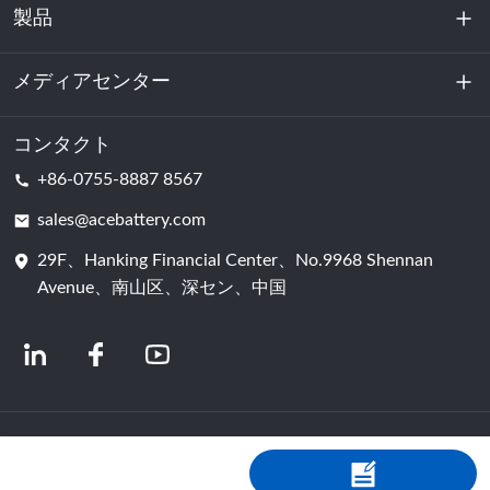
製品
私たちに関しては
持続可能性
メディアセンター
エネルギー貯蔵
データセンターおよびサーバー室
コンタクト
ニュース
+86-0755-8887 8567
動力
ブログ
sales@acebattery.com
29F、Hanking Financial Center、No.9968 Shennan
バッテリーセル
Avenue、南山区、深セン、中国
© 2024 中国リチウムイオン電池メーカー | リチウム電池工場＆会社 | ACEバッ
テリー（Shopastro提供）
プライバシーポリシー
粤ICP备2022150578号
​​-4