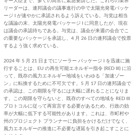
ギー大臣まで、多くの高官に緊急要請した。これらの業界
リーダーは、連邦議会の議事進行の中で太陽光発電パッケ
ージ I が速やかに承認されるよう訴えている。与党は相当
な議論の末、太陽光発電パッケージ I に同意したが、現在
は議会の承認待ちである。与党は、議会が来週の会合でこ
の重要なパッケージを承認し、4 月 26 日の連邦議会で投票
するよう強く求めている。
2024 年 5 月 21 日までにソーラー パッケージ I を迅速に施
行することは、EU の再生可能エネルギー指令 (RED III) に沿
って、既存の風力エネルギー地域をいわゆる「加速ゾー
ン」に転換するために不可欠です。5 月 17 日の連邦議会で
の承認は、この期限を守るには大幅に遅れることになりま
す。この期限を守らないと、既存のすべての地域を RED III
プロトコルに従って再宣言する必要があるため、行政の効
率が大幅に低下する可能性があります。これは、市町村や
州のプロジェクト プランナーに負担をかけるだけでなく、
風力エネルギーの推進に不必要な遅延を引き起こすことに