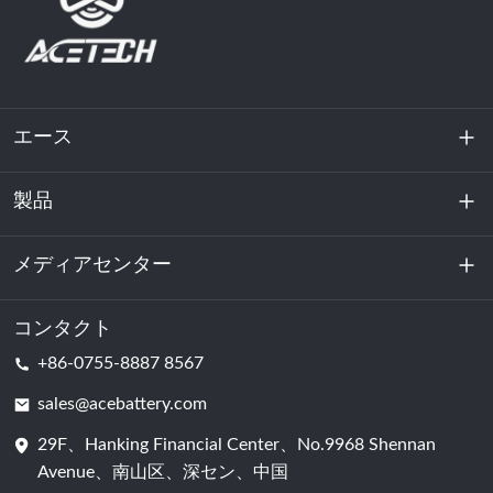
エース
製品
私たちに関しては
持続可能性
メディアセンター
エネルギー貯蔵
データセンターおよびサーバー室
コンタクト
ニュース
+86-0755-8887 8567
動力
ブログ
sales@acebattery.com
29F、Hanking Financial Center、No.9968 Shennan
バッテリーセル
Avenue、南山区、深セン、中国