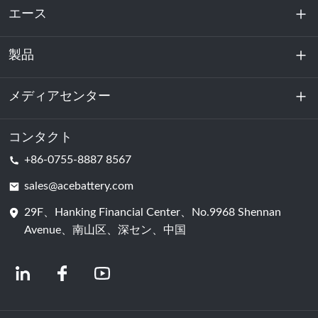
エース
製品
私たちに関しては
持続可能性
メディアセンター
エネルギー貯蔵
データセンターおよびサーバー室
コンタクト
ニュース
+86-0755-8887 8567
動力
ブログ
sales@acebattery.com
29F、Hanking Financial Center、No.9968 Shennan
バッテリーセル
Avenue、南山区、深セン、中国