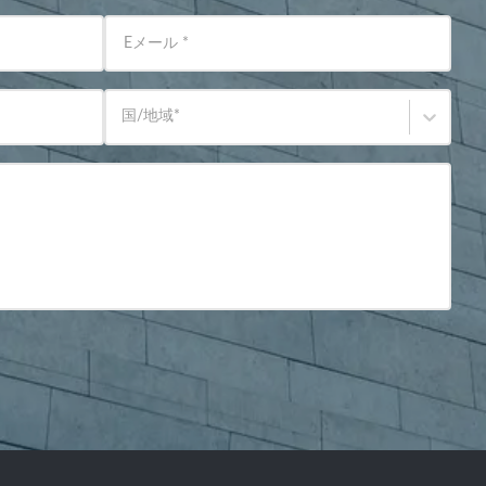
Eメール
*
国/地域
*