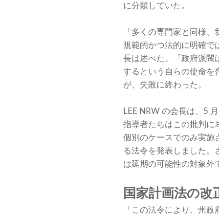
に分類していた。
「多くの専門家と同様、
規範的かつ法的に明確では
長は述べた。「政府派閥は
するという自らの使命を
が、失敗に終わった。
LEE NRW の会長は
指導者たちはこの批判に
個別のケースでのみ実施
る法令を発表しました。
は延期の可能性の対象外
国家計画法の改
「この法令により、州政