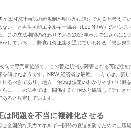
我々は国家計画法の新規制が明らかに違法であると考えて
ない」と再生可能エネルギー協会（LEE NRW）のハン
、この立法期間の終わりである2027年春までにさらに1,0
脅かしている」。野党は修正案を通じていわゆる「暫定規
、5 月初旬の専門家協議で、この暫定規制が障害となる可能性
耳を傾けたようです。NRW 経済省は最近、一方では、新
されるべきであり、地方自治体は決定のわかりやすい根拠
さらに、この法令では、関係する自治体と協議して計画さ
であると規定しています。
正は問題を不当に複雑化させる
府は全国的な風力エネルギー開発の衰退を防ぐための土壇