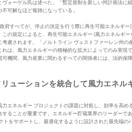
とヴォーゲル氏は述べた。「暫定規制を新しい州計画法に
つ不可解なほど複雑になっている」
地区政府すべてが、停止の決定を行う際に再生可能エネルギー法 (E
この規定によると、再生可能エネルギー (風力エネルギーを
に考慮されます。「ノルトライン ヴェストファーレン州の
これは、風力エネルギーの積極的な拡大によってのみ実現
可機関、風力産業に関わるすべての関係者には、法的保障が必
ry のソリューションを統合して風力エネ
風力エネルギー プロジェクトの課題に対処し、効率を高め
ることが重要です。エネルギー貯蔵業界のリーダーである ACE
ェクトをサポートし、最適化するように設計された最先端のバ