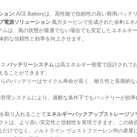
ション:
ACE Batteryは、高性能で信頼性の高い商用バッ
プ電源ソリューション
風力タービンで生成された余剰エネ
テムは、風の状態が最適でない場合でも安定したエネルギ
全体的な信頼性と効率を向上させます。
ース
バッテリーシステム
は高エネルギー密度で設計されて
えることができます。
れらのバッテリーはサイクル寿命が長く、耐久性と長期的な
熱管理システムにより、過酷な条件下でもバッテリーが効率
端技術を取り入れることで
エネルギーバックアップストレージソ
ェクトは、より高い安定性と信頼性を実現できます。この統
るだけでなく、ノルトライン ヴェストファーレン州の産業