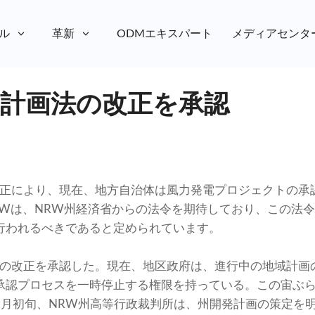
ル
革新
ODMエキスパート
メディアセンタ
州計画法の改正を承認
改正により、現在、地方自治体は風力発電プロジェクトの承
NRWは、NRW州経済省からの法令を期待しており、この法
行われるべきであると定められています。
法の改正を承認した。現在、地区政府は、進行中の地域計画
承認プロセスを一時停止する権限を持っている。この宙ぶらり
2月初旬、NRW州高等行政裁判所は、州開発計画の策定を