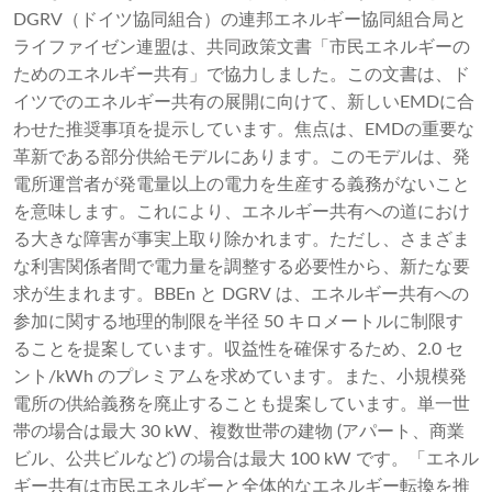
DGRV（ドイツ協同組合）の連邦エネルギー協同組合局と
ライファイゼン連盟は、共同政策文書「市民エネルギーの
ためのエネルギー共有」で協力しました。この文書は、ド
イツでのエネルギー共有の展開に向けて、新しいEMDに合
わせた推奨事項を提示しています。焦点は、EMDの重要な
革新である部分供給モデルにあります。このモデルは、発
電所運営者が発電量以上の電力を生産する義務がないこと
を意味します。これにより、エネルギー共有への道におけ
る大きな障害が事実上取り除​​かれます。ただし、さまざま
な利害関係者間で電力量を調整する必要性から、新たな要
求が生まれます。BBEn と DGRV は、エネルギー共有への
参加に関する地理的制限を半径 50 キロメートルに制限す
ることを提案しています。収益性を確保するため、2.0 セ
ント/kWh のプレミアムを求めています。また、小規模発
電所の供給義務を廃止することも提案しています。単一世
帯の場合は最大 30 kW、複数世帯の建物 (アパート、商業
ビル、公共ビルなど) の場合は最大 100 kW です。「エネル
ギー共有は市民エネルギーと全体的なエネルギー転換を推