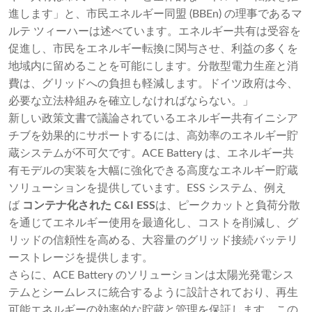
進します」と、市民エネルギー同盟 (BBEn) の理事であるマ
ルテ ツィーハーは述べています。エネルギー共有は受容を
促進し、市民をエネルギー転換に関与させ、利益の多くを
地域内に留めることを可能にします。分散型電力生産と消
費は、グリッドへの負担も軽減します。ドイツ政府は今、
必要な立法枠組みを確立しなければならない。」
新しい政策文書で議論されているエネルギー共有イニシア
チブを効果的にサポートするには、高効率のエネルギー貯
蔵システムが不可欠です。ACE Battery は、エネルギー共
有モデルの実装を大幅に強化できる高度なエネルギー貯蔵
ソリューションを提供しています。
ESS システム
、例え
ば
コンテナ化された C&I ESS
は、ピークカットと負荷分散
を通じてエネルギー使用を最適化し、コストを削減し、グ
リッドの信頼性を高める、大容量のグリッド接続バッテリ
ーストレージを提供します。
さらに、ACE Battery のソリューションは太陽光発電シス
テムとシームレスに統合するように設計されており、再生
可能エネルギーの効率的な貯蔵と管理を保証します。この