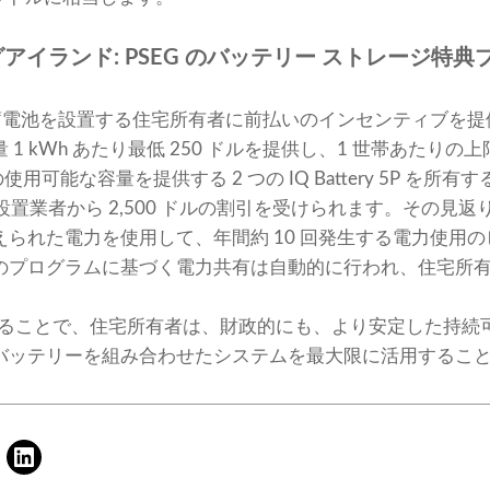
イランド: PSEG のバッテリー ストレージ特典
、蓄電池を設置する住宅所有者に前払いのインセンティブを
 kWh あたり最低 250 ドルを提供し、1 世帯あたりの上限
の使用可能な容量を提供する 2 つの IQ Battery 5P を
e 設置業者から 2,500 ドルの割引を受けられます。その見返
られた電力を使用して、年間約 10 回発生する電力使用
のプログラムに基づく電力共有は自動的に行われ、住宅所
加することで、住宅所有者は、財政的にも、より安定した持
バッテリーを組み合わせたシステムを最大限に活用するこ