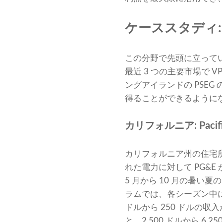
ケーススタディ: En
この分野で先頭に立っている企業
最近 3 つの主要市場で 
ングアイランドの PSE
得ることができるように
カリフォルニア: Pacif
カリフォルニア州の住宅所
れた電力に対して PG&E
5 月から 10 月の暑
ラムでは、各シーズン中に 
ドルから 250 ドルの
と、2,500 ドルから 6,