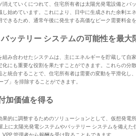
が消えていくにつれて、住宅所有者は太陽光発電設備とバ
識し始めています。これにより、日中に生成された余剰エ
用できるため、通常午後に発生する高価なピーク需要料金
ス バッテリー システムの可能性を最大
を組み合わせたシステムは、主にエネルギーを貯蔵して自
定化にも重要な役割を果たすことができます。これらの分散
製品と統合することで、住宅所有者は需要の変動を平滑化し
カーブ」を排除することができます。
て付加価値を得る
果的に調整するためのソリューションとして、仮想発電所 (V
、屋上に太陽光発電システムやバッテリー システムを備え
VPP 管理者から報酬を受け取ることもできます。