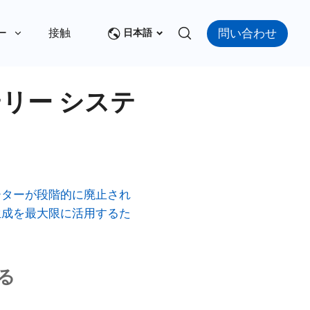
問い合わせ
ー
接触
日本語
テリー システ
ーターが段階的に廃止され
生成を最大限に活用するた
る