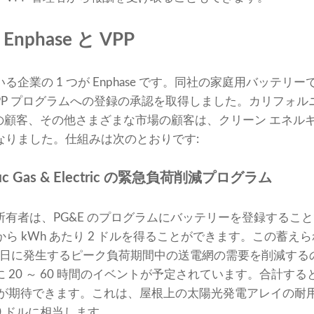
phase と VPP
の 1 つが Enphase です。同社の家庭用バッテリーである I
VPP プログラムへの登録の承認を取得しました。カリフォルニ
G の顧客、その他さまざまな市場の顧客は、クリーン エネ
なりました。仕組みは次のとおりです:
ic Gas & Electric の緊急負荷削減プログラム
有者は、PG&E のプログラムにバッテリーを登録するこ
 から kWh あたり 2 ドルを得ることができます。この蓄
い夏の日に発生するピーク負荷期間中の送電網の需要を削減す
20 ～ 60 時間のイベントが予定されています。合計すると
収入が期待できます。これは、屋根上の太陽光発電アレイの耐用
250 ドルに相当します。