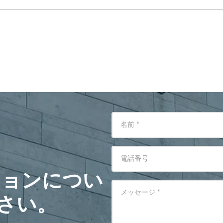
名前
*
電話番号
ションについ
メッセージ
*
さい。