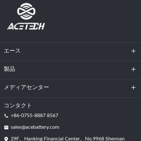
エース
製品
私たちに関しては
持続可能性
メディアセンター
エネルギー貯蔵
データセンターおよびサーバー室
コンタクト
ニュース
+86-0755-8887 8567
動力
ブログ
sales@acebattery.com
29F、Hanking Financial Center、No.9968 Shennan
バッテリーセル