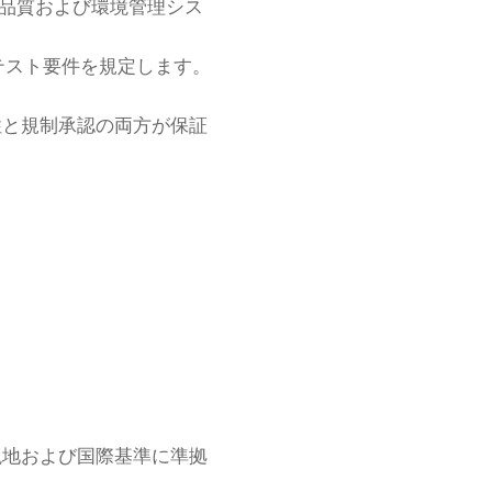
される品質および環境管理シス
析のテスト要件を規定します。
性と規制承認の両方が保証
現地および国際基準に準拠