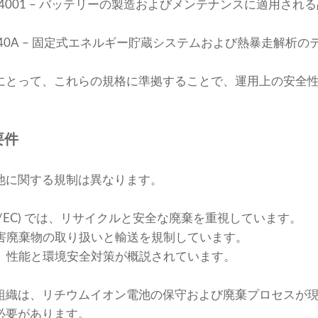
 ISO 14001 – バッテリーの製造およびメンテナンスに適用
UL 9540A – 固定式エネルギー貯蔵システムおよび熱暴走解
にとって、これらの規格に準拠することで、運用上の安全
要件
池に関する規制は異なります。
6/66/EC) では、リサイクルと安全な廃棄を重視しています。
 は有害廃棄物の取り扱いと輸送を規制しています。
では、性能と環境安全対策が概説されています。
組織は、リチウムイオン電池の保守および廃棄プロセスが
必要があります。