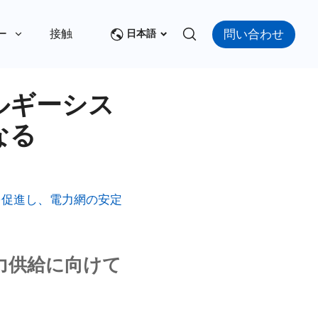
問い合わせ
ー
接触
日本語
エネルギーシス
なる
を促進し、電力網の安定
力供給に向けて