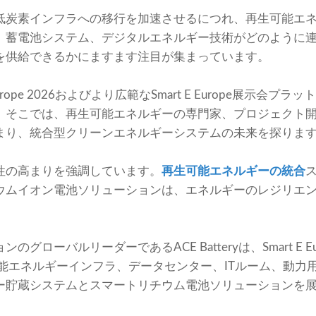
低炭素インフラへの移行を加速させるにつれ、再生可能エ
、蓄電池システム、デジタルエネルギー技術がどのように連
を供給できるかにますます注目が集まっています。
 Europe 2026およびより広範なSmart E Europe展示
。そこでは、再生可能エネルギーの専門家、プロジェクト
まり、統合型クリーンエネルギーシステムの未来を探りま
性の高まりを強調しています。
再生可能エネルギーの統合
ウムイオン電池ソリューションは、エネルギーのレジリエ
ローバルリーダーであるACE Batteryは、Smart E Eur
生可能エネルギーインフラ、データセンター、ITルーム、動
ー貯蔵システムとスマートリチウム電池ソリューションを