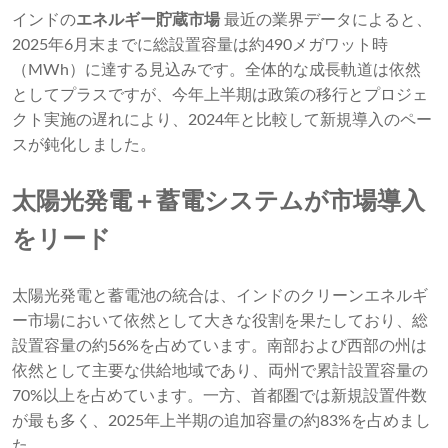
インドの
エネルギー貯蔵市場
最近の業界データによると、
2025年6月末までに総設置容量は約490メガワット時
（MWh）に達する見込みです。全体的な成長軌道は依然
としてプラスですが、今年上半期は政策の移行とプロジェ
クト実施の遅れにより、2024年と比較して新規導入のペー
スが鈍化しました。
太陽光発電＋蓄電システムが市場導入
をリード
太陽光発電と蓄電池の統合は、インドのクリーンエネルギ
ー市場において依然として大きな役割を果たしており、総
設置容量の約56%を占めています。南部および西部の州は
依然として主要な供給地域であり、両州で累計設置容量の
70%以上を占めています。一方、首都圏では新規設置件数
が最も多く、2025年上半期の追加容量の約83%を占めまし
た。