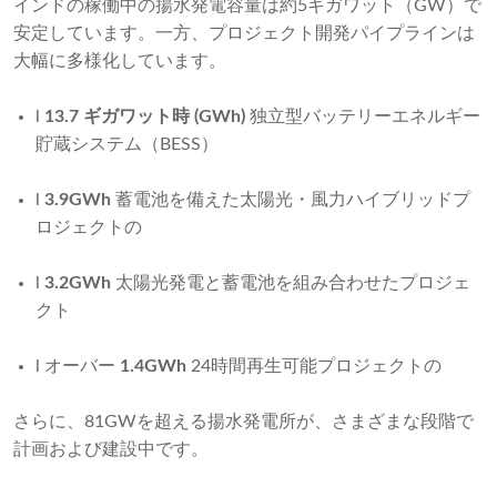
インドの稼働中の揚水発電容量は約5ギガワット（GW）で
安定しています。一方、プロジェクト開発パイプラインは
大幅に多様化しています。
l
13.7 ギガワット時 (GWh)
独立型バッテリーエネルギー
貯蔵システム（BESS）
l
3.9GWh
蓄電池を備えた太陽光・風力ハイブリッドプ
ロジェクトの
l
3.2GWh
太陽光発電と蓄電池を組み合わせたプロジェ
クト
l オーバー
1.4GWh
24時間再生可能プロジェクトの
さらに、81GWを超える揚水発電所が、さまざまな段階で
計画および建設中です。