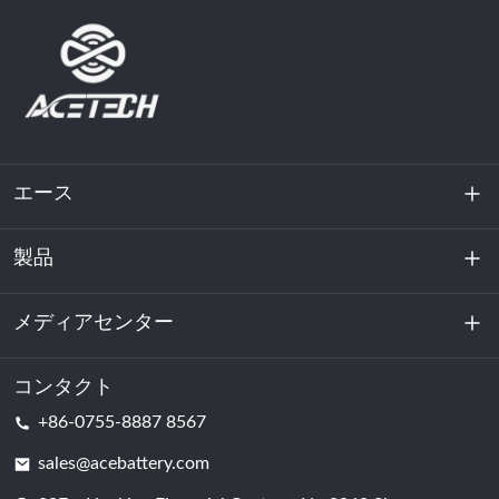
エース
製品
私たちに関しては
持続可能性
メディアセンター
エネルギー貯蔵
データセンターおよびサーバー室
コンタクト
ニュース
+86-0755-8887 8567
動力
ブログ
sales@acebattery.com