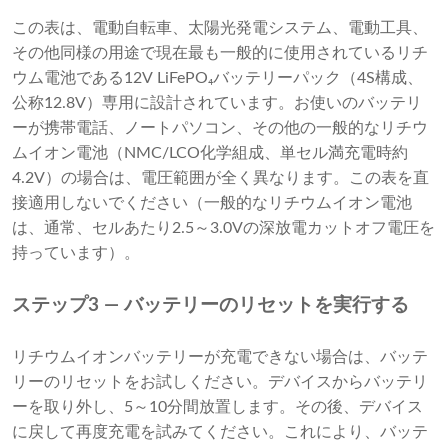
この表は、電動自転車、太陽光発電システム、電動工具、
その他同様の用途で現在最も一般的に使用されているリチ
ウム電池である12V LiFePO₄バッテリーパック（4S構成、
公称12.8V）専用に設計されています。お使いのバッテリ
ーが携帯電話、ノートパソコン、その他の一般的なリチウ
ムイオン電池（NMC/LCO化学組成、単セル満充電時約
4.2V）の場合は、電圧範囲が全く異なります。この表を直
接適用しないでください（一般的なリチウムイオン電池
は、通常、セルあたり2.5～3.0Vの深放電カットオフ電圧を
持っています）。
ステップ3 — バッテリーのリセットを実行する
リチウムイオンバッテリーが充電できない場合は、バッテ
リーのリセットをお試しください。デバイスからバッテリ
ーを取り外し、5～10分間放置します。その後、デバイス
に戻して再度充電を試みてください。これにより、バッテ