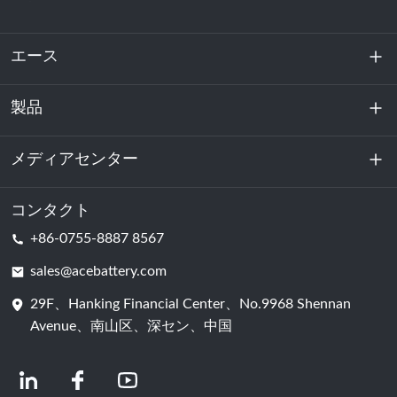
エース
製品
私たちに関しては
持続可能性
メディアセンター
エネルギー貯蔵
データセンターおよびサーバー室
コンタクト
ニュース
+86-0755-8887 8567
動力
ブログ
sales@acebattery.com
29F、Hanking Financial Center、No.9968 Shennan
バッテリーセル
Avenue、南山区、深セン、中国