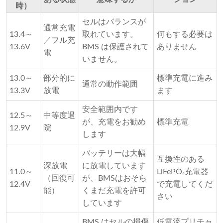
時）
セルはバランスが
通常充電
13.4～
取れています。
何もする必要は
／フル充
13.6V
BMS は保護されて
ありません
電
いません。
13.0～
部分的に
標準充電に進み
通常の動作範囲
13.3V
放電
ます
安全範囲内です
12.5～
中等度退
が、充電をお勧め
標準充電
12.9V
院
します
バッテリーは大幅
互換性のある
深放電
に放電しています
11.0～
LiFePO₄充電器
（回復可
が、BMSはおそら
12.4V
で充電してくだ
能）
くまだ充電を許可
さい
しています
BMS はセルの損傷
低電流プリチャ