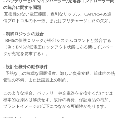
- バッテリーとPCS/インバーター/充電器コントローラー間
の統合に関する問題
互換性のない電圧範囲、過剰なリップル、CAN/RS485通
信プロトコルの不一致、またはプリチャージ回路の欠如。
- 制御ロジックの競合
BMSの保護ロジックが外部システムコマンドと競合する
（例：BMSが低電圧ロックアウト状態にある間にインバー
タが充電を要求する）。
- 設計仕様外の動作条件
予熱なしの極端な周囲温度、激しい負荷変動、筐体内の熱
管理の不備、または設置上の制約。
このような場合、バッテリーや充電器を交換するだけでは
根本的な原因は解決せず、故障の再発、保証返品の増加、
ブランドイメージの低下につながる可能性があります。