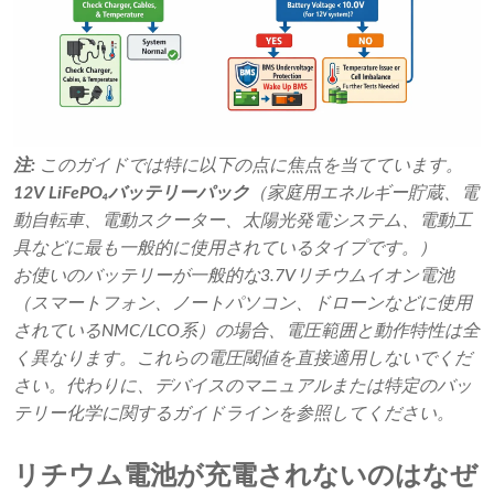
注:
このガイドでは特に以下の点に焦点を当てています。
12V LiFePO₄バッテリーパック
（家庭用エネルギー貯蔵、電
動自転車、電動スクーター、太陽光発電システム、電動工
具などに最も一般的に使用されているタイプです。）
お使いのバッテリーが一般的な3.7Vリチウムイオン電池
（スマートフォン、ノートパソコン、ドローンなどに使用
されているNMC/LCO系）の場合、電圧範囲と動作特性は全
く異なります。これらの電圧閾値を直接適用しないでくだ
さい。代わりに、デバイスのマニュアルまたは特定のバッ
テリー化学に関するガイドラインを参照してください。
リチウム電池が充電されないのはなぜ