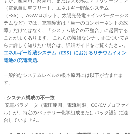
すが、産業用、商業用、または大規模なアプリケーション
（電気自動車フリート、エネルギー貯蔵システム
（ESS）、AGV/ロボット、太陽光発電＋インバーターシス
テムなど）では、充電障害は「単一のコンポーネントの故
障」だけではなく、「システム統合の不整合」に起因する
ことがよくあります。 これらの複雑なシナリオについてさ
らに詳しく知りたい場合は、詳細ガイドをご覧ください。
エネルギー貯蔵システム（ESS）におけるリチウムイオン
電池の充電問題
.
一般的なシステムレベルの根本原因には以下が含まれま
す。
- システム構成の不一致
充電パラメータ（電圧範囲、電流制限、CC/CVプロファイ
ル）が、特定のバッテリー化学組成またはパック設計に適
合していません。