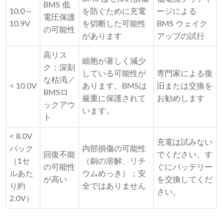
BMS 低
10.0～
を防ぐために充電
ージによる
電圧保護
10.9V
を切断した可能性
BMS ウェイク
の可能性
があります
アップの試行
高リス
細胞が著しく減少
ク：深刻
している可能性が
専門家による復
な枯渇／
< 10.0V
あります。BMSは
旧または交換を
BMSロ
厳重に保護されて
お勧めします
ックアウ
います。
ト
< 8.0V
充電は試みない
パック
内部損傷の可能性
回復不能
でください。す
（1セ
（銅の溶解、リチ
の可能性
ぐにバッテリー
ルあた
ウムめっき）；安
が高い
を交換してくだ
り約
全ではありません
さい。
2.0V）