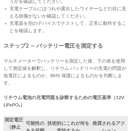
うかを確認してください。
充電ケーブルにほつれや露出したワイヤーなどの目に見
える損傷がないか確認してください。
充電器を別のデバイスでテストして、正常に動作するこ
とを確認します。
ステップ2 — バッテリー電圧を測定する
マルチメーターでバッテリーを測定した後、下の表を使用
して測定値を解釈し、リチウム バッテリーの充電の問題が
低電圧によるものか、BMS 保護によるものかを判断しま
す。
リチウム電池の充電問題を診断するための電圧基準（12V
LiFePO₄）
測定電圧
可能性の
技術的にこれが何を
推奨されるアク
（静止
ある状態
意味するか
ション