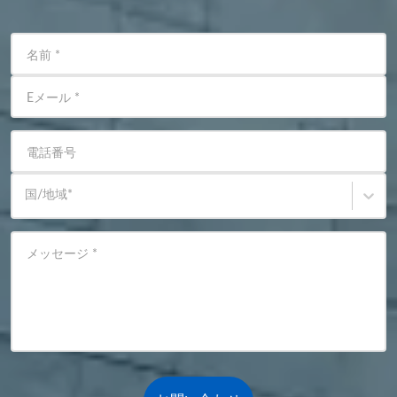
名前
*
Eメール
*
電話番号
国/地域
*
メッセージ
*