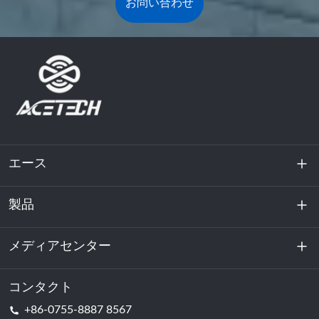
お問い合わせ
エース
製品
私たちに関しては
持続可能性
メディアセンター
エネルギー貯蔵
データセンターおよびサーバー室
コンタクト
ニュース
+86-0755-8887 8567